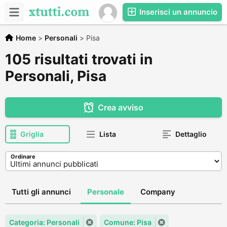
Inserisci un annuncio
Home
>
Personali
>
Pisa
105 risultati trovati in
Personali, Pisa
Crea avviso
Griglia
Lista
Dettaglio
Ordinare
Tutti gli annunci
Personale
Company
Categoria: Personali
Comune: Pisa