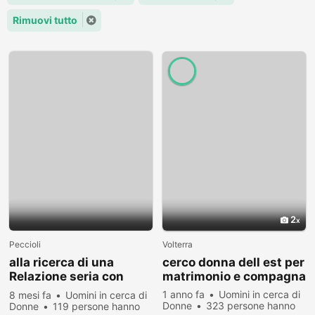
Rimuovi tutto
2
Peccioli
Volterra
alla ricerca di una
cerco donna dell est per
Relazione seria con
matrimonio e compagna
ragazze italiane single
1 anno fa
Uomini in cerca di
8 mesi fa
Uomini in cerca di
della Toscana
Donne
323 persone hanno
Donne
119 persone hanno