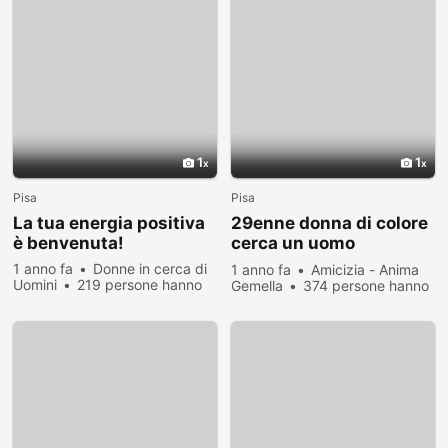
1
1
Pisa
Pisa
La tua energia positiva
29enne donna di colore
è benvenuta!
cerca un uomo
RESPONSABILE
1 anno fa
Donne in cerca di
1 anno fa
Amicizia - Anima
Uomini
219 persone hanno
Gemella
374 persone hanno
visualizzato
visualizzato