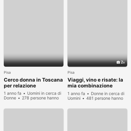
2
Pisa
Pisa
Cerco donna in Toscana
Viaggi, vino e risate: la
per relazione
mia combinazione
perfetta
1 anno fa
Uomini in cerca di
1 anno fa
Donne in cerca di
Donne
278 persone hanno
Uomini
481 persone hanno
visualizzato
visualizzato