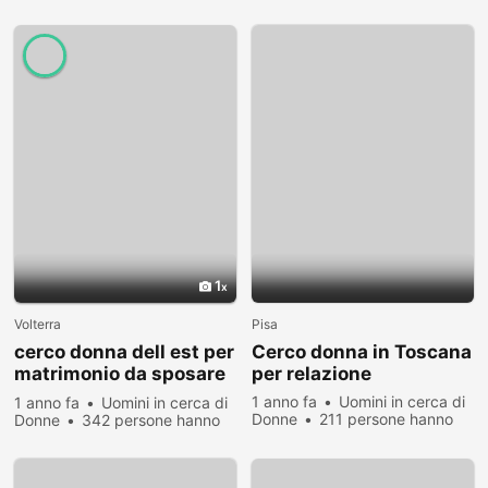
visualizzato
visualizzato
1
Volterra
Pisa
cerco donna dell est per
Cerco donna in Toscana
matrimonio da sposare
per relazione
e creare figlioli bambini
1 anno fa
Uomini in cerca di
1 anno fa
Uomini in cerca di
Donne
211 persone hanno
Donne
342 persone hanno
visualizzato
visualizzato