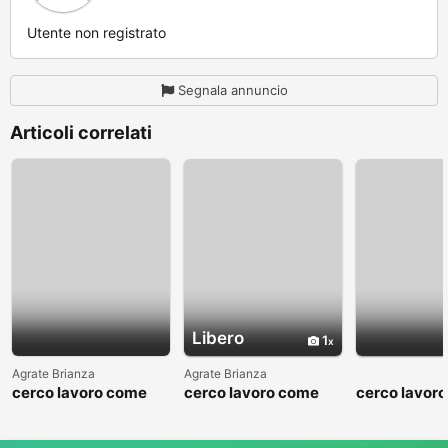
Utente non registrato
Segnala annuncio
Articoli correlati
Libero
1
Agrate Brianza
Agrate Brianza
cerco lavoro come
cerco lavoro come
cerco lavor
fattorino
commesso addetto
fattorino
reparti