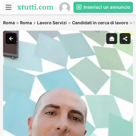
Inserisci un annuncio
Roma
>
Roma
>
Lavoro Servizi
>
Candidati in cerca di lavoro
>
B