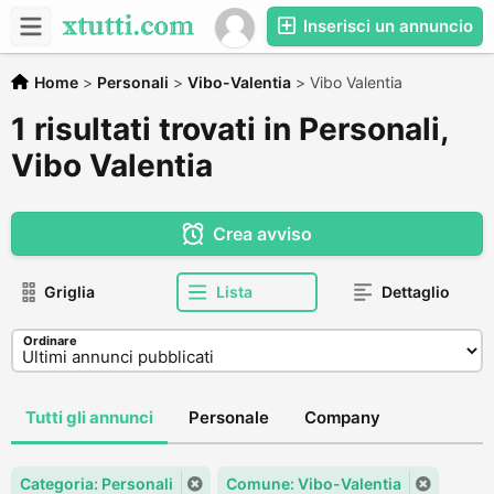
Inserisci un annuncio
Home
>
Personali
>
Vibo-Valentia
>
Vibo Valentia
1 risultati trovati in Personali,
Vibo Valentia
Crea avviso
Griglia
Lista
Dettaglio
Ordinare
Tutti gli annunci
Personale
Company
Categoria: Personali
Comune: Vibo-Valentia