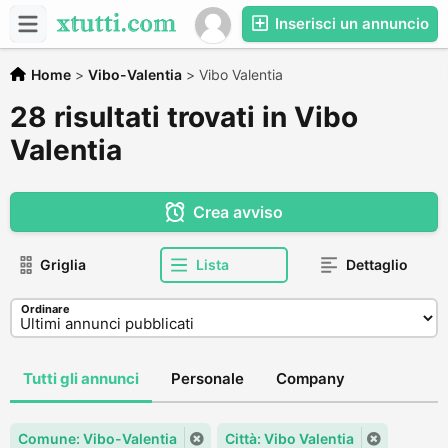
Inserisci un annuncio
Home
>
Vibo-Valentia
>
Vibo Valentia
28 risultati trovati in Vibo
Valentia
Crea avviso
Griglia
Lista
Dettaglio
Ordinare
Tutti gli annunci
Personale
Company
Comune: Vibo-Valentia
Città: Vibo Valentia