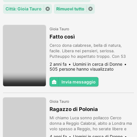
Città: Gioia Tauro
Rimuovi tutto
Gioia Tauro
Fatto così
Cerco dona calabrese, bella di natura,
facile. Libera nei pensieri, seriosa.
Putteuppo ho aspettato troppo. Con 53
anni forse è tardi. Man non posso girato il
2 anni fa
Uomini in cerca di Donne
tempo indietro. Ciao
505 persone hanno visualizzato
Invia messaggio
Gioia Tauro
Ragazzo di Polonia
Mi chiamo Luca sonno pollacco Cerco
donna a Reggio Calabrai, abito a Londra ma
volo spesso a Reggio, ho serate libere e
cerco una donna con cui trascorrerle, ho 43
4 anni fa
Uomini in cerca di Donne