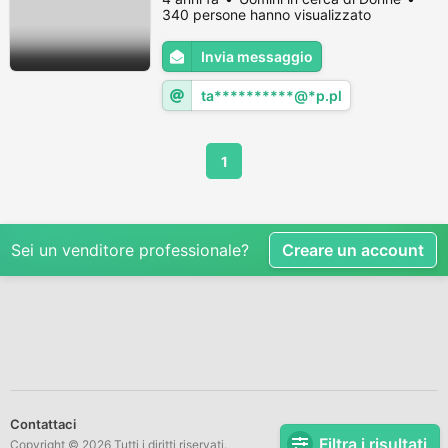
anni e sono divorziata
340 persone hanno visualizzato
Invia messaggio
ta**********@*p.pl
1
Sei un venditore professionale?
Creare un account
Contattaci
Filtra i risultati
Copyright © 2026 Tutti i diritti riservati.