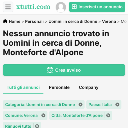
Inserisci un annuncio
Home
>
Personali
>
Uomini in cerca di Donne
>
Verona
>
Mon
Nessun annuncio trovato in
Uomini in cerca di Donne,
Monteforte d'Alpone
Crea avviso
Tutti gli annunci
Personale
Company
Categoria: Uomini in cerca di Donne
Paese: Italia
Comune: Verona
Città: Monteforte d'Alpone
Rimuovi tutto