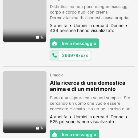
Distintissimo non poco esegue massaggi
corpo a corpo nudi con crema
Dermovitamina thailandesi a casa propria.
Ho praticato yoga quattro anni.
3 anni fa
Uomini in cerca di Donne
439 persone hanno visualizzato
1
Invia messaggio
366978xxxx
Drugolo
Alla ricerca di una domestica
anima e di un matrimonio
duraturo
Sono una signora con sapori semplici. Sto
cercando un uomo che vuole essere
coccolato e amato. Ho un bel sorriso e un
bel po 'em emotivamente stabile, onesto e
4 anni fa
Uomini in cerca di Donne
leale - non c'è tempo per i giochi. Sono un
525 persone hanno visualizzato
individuo molto motivato con obiettivi a
1
lungo termine. Sono un grande ascoltatore
Invia messaggio
e valore che in un'altra persona