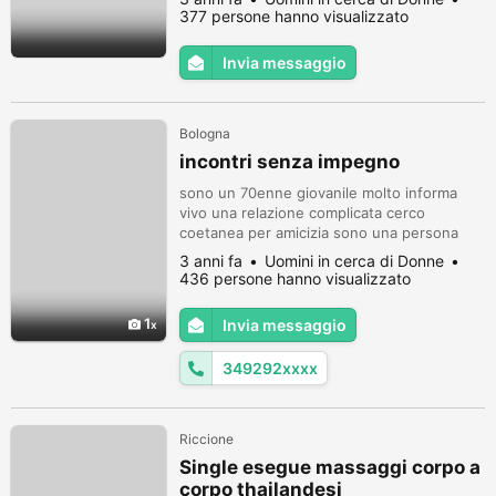
benesserebene198@gmail.com
377 persone hanno visualizzato
Invia messaggio
Bologna
incontri senza impegno
sono un 70enne giovanile molto informa
vivo una relazione complicata cerco
coetanea per amicizia sono una persona
seria sincera e buona x contatti mail
3 anni fa
Uomini in cerca di Donne
a.colo52@virgilio.it o solo messaggi
436 persone hanno visualizzato
wuatsapp chiamo io
1
Invia messaggio
349292xxxx
Riccione
Single esegue massaggi corpo a
corpo thailandesi