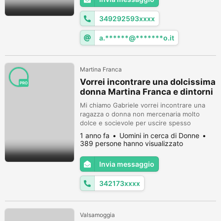
349292593xxxx
a.******@*******o.it
Martina Franca
Vorrei incontrare una dolcissima
PRO
donna Martina Franca e dintorni
Mi chiamo Gabriele vorrei incontrare una
ragazza o donna non mercenaria molto
dolce e socievole per uscire spesso
insieme istaurare un rapporto duraturo
1 anno fa
Uomini in cerca di Donne
basato principalmente sulle coccole se ci
389 persone hanno visualizzato
sei scrivimi tramite whatsapp ti aspetto
3421732095
Invia messaggio
342173xxxx
Valsamoggia