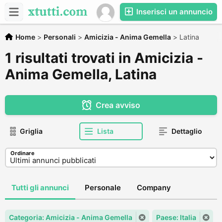
Inserisci un annuncio
Home
>
Personali
>
Amicizia - Anima Gemella
>
Latina
1 risultati trovati in Amicizia -
Anima Gemella, Latina
Crea avviso
Griglia
Lista
Dettaglio
Ordinare
Tutti gli annunci
Personale
Company
Categoria: Amicizia - Anima Gemella
Paese: Italia