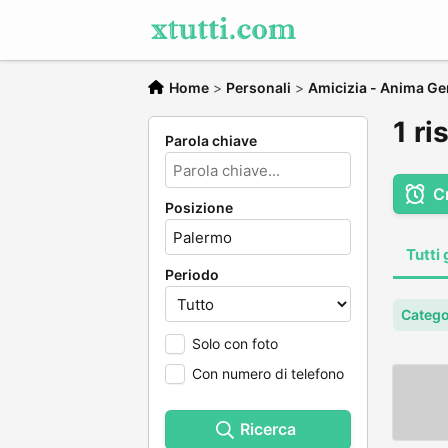
Home
>
Personali
>
Amicizia - Anima Ge
1 ri
Parola chiave
C
Posizione
Tutti 
Periodo
Catego
Solo con foto
Con numero di telefono
Ricerca