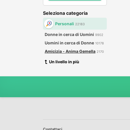
Seleziona categoria
Personali
22183
Donne in cerca di Uomini
9902
Uomini in cerca di Donne
10178
Amicizia - Anima Gemella
2170
Un livello in più
Contattaci