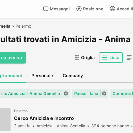
Messaggi
Posizione
Accedi/R
mella
>
Palermo
sultati trovati in Amicizia - Ani
rea avviso
Griglia
Lista
gli annunci
Personale
Company
ria: Amicizia - Anima Gemella
Paese: Italia
Comune: 
Palermo
Cerco Amicizia e incontro
2 anni fa
Amicizia - Anima Gemella
394 persone hanno vi