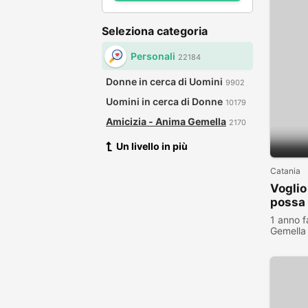
Seleziona categoria
Personali
22184
Donne in cerca di Uomini
9902
Uomini in cerca di Donne
10179
Amicizia - Anima Gemella
2170
Un livello in più
Catania
Vogli
possa
1 anno f
Gemella
visualiz