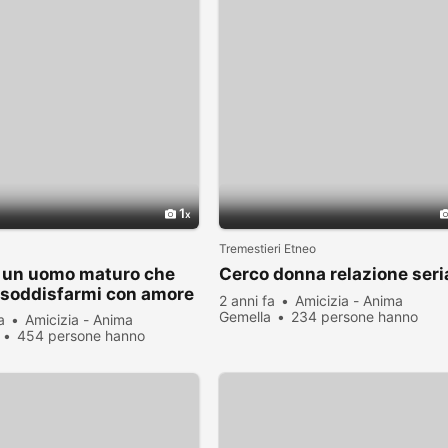
1
Tremestieri Etneo
o un uomo maturo che
Cerco donna relazione seri
 soddisfarmi con amore
2 anni fa
Amicizia - Anima
Gemella
234 persone hanno
a
Amicizia - Anima
visualizzato
454 persone hanno
zato