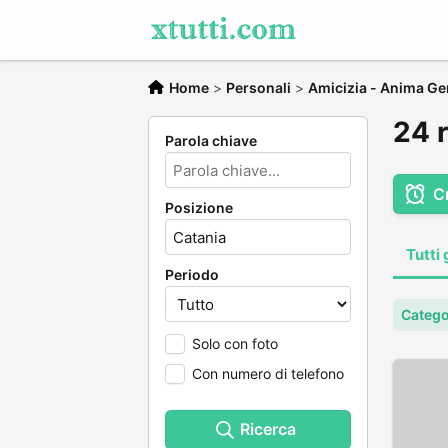
Home
>
Personali
>
Amicizia - Anima Ge
24 r
Parola chiave
C
Posizione
Tutti 
Periodo
Catego
Solo con foto
Con numero di telefono
Ricerca