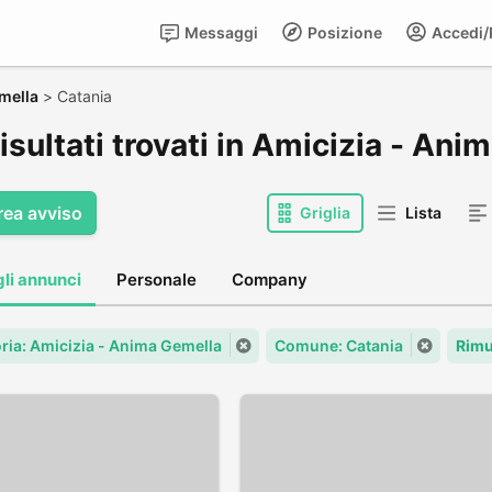
Messaggi
Posizione
Accedi/R
mella
>
Catania
isultati trovati in Amicizia - An
rea avviso
Griglia
Lista
gli annunci
Personale
Company
ria: Amicizia - Anima Gemella
Comune: Catania
Rimu