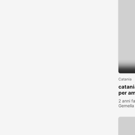
Catania
catani
per am
convi
2 anni f
Gemella
visualiz