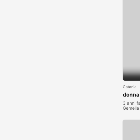
Catania
donna 
3 anni f
Gemella
visualiz