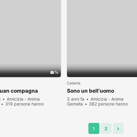
1
Catania
 uan compagna
Sono un bell'uomo
a
Amicizia - Anima
3 anni fa
Amicizia - Anima
319 persone hanno
Gemella
382 persone hanno
zato
visualizzato
1
2