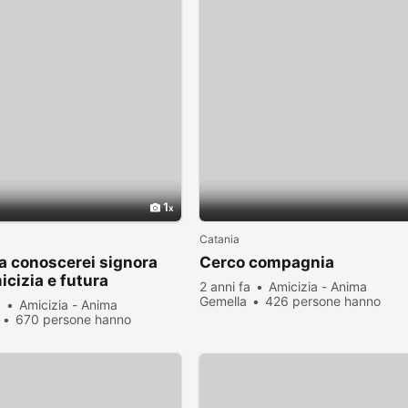
1
Catania
a conoscerei signora
Cerco compagnia
icizia e futura
2 anni fa
Amicizia - Anima
venza
Gemella
426 persone hanno
a
Amicizia - Anima
visualizzato
670 persone hanno
zato