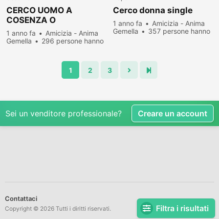
CERCO UOMO A
Cerco donna single
COSENZA O
1 anno fa
Amicizia - Anima
RAGAZZO..CLICCCAAA
Gemella
357 persone hanno
1 anno fa
Amicizia - Anima
visualizzato
Gemella
296 persone hanno
visualizzato
1
2
3
Sei un venditore professionale?
Creare un account
Contattaci
Filtra i risultati
Copyright © 2026 Tutti i diritti riservati.