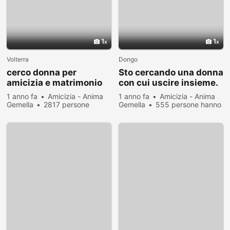
1
1
Volterra
Dongo
cerco donna per
Sto cercando una donna
amicizia e matrimonio
con cui uscire insieme.
compagna per vita
Watsap 3290635634
1 anno fa
Amicizia - Anima
1 anno fa
Amicizia - Anima
compagnia in casa mia
Gemella
2817 persone
Gemella
555 persone hanno
hanno visualizzato
visualizzato