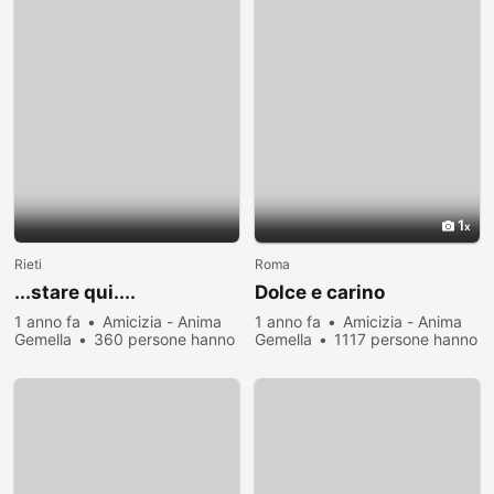
1
Rieti
Roma
...stare qui....
Dolce e carino
1 anno fa
Amicizia - Anima
1 anno fa
Amicizia - Anima
Gemella
360 persone hanno
Gemella
1117 persone hanno
visualizzato
visualizzato