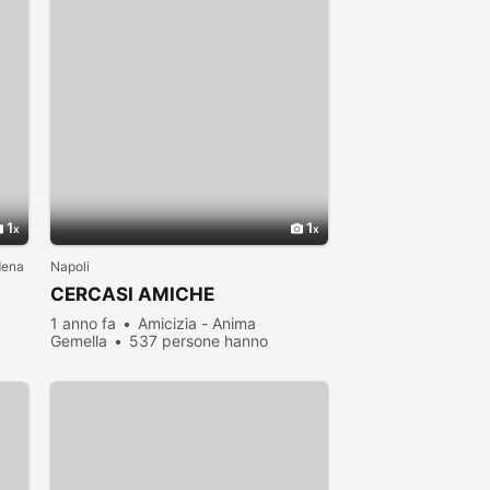
1
1
dena
Napoli
CERCASI AMICHE
1 anno fa
Amicizia - Anima
Gemella
537 persone hanno
visualizzato