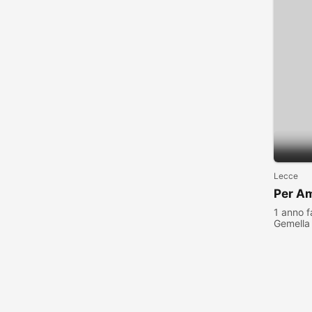
Lecce
Per A
1 anno f
Gemella
visualiz