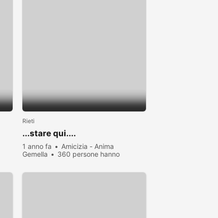
Rieti
...stare qui....
1 anno fa
Amicizia - Anima
Gemella
360 persone hanno
visualizzato