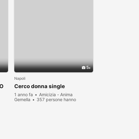
5
Napoli
 O
Cerco donna single
1 anno fa
Amicizia - Anima
Gemella
357 persone hanno
visualizzato