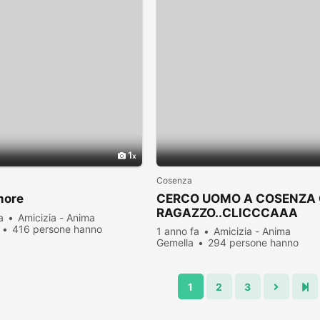
1
Cosenza
more
CERCO UOMO A COSENZA
RAGAZZO..CLICCCAAA
a
Amicizia - Anima
416 persone hanno
1 anno fa
Amicizia - Anima
zato
Gemella
294 persone hanno
visualizzato
1
2
3