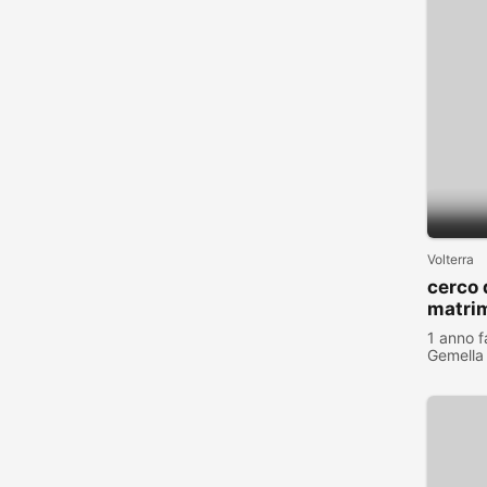
Volterra
cerco 
matri
vita c
1 anno f
Gemella
visualiz