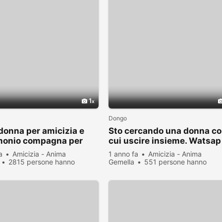
1
Dongo
donna per amicizia e
Sto cercando una donna c
monio compagna per
cui uscire insieme. Watsap
ompagnia in casa mia
3290635634
a
Amicizia - Anima
1 anno fa
Amicizia - Anima
2815 persone hanno
Gemella
551 persone hanno
zato
visualizzato