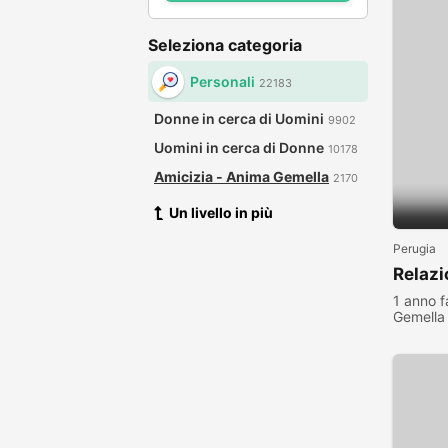
Seleziona categoria
Personali
22183
Donne in cerca di Uomini
9902
Uomini in cerca di Donne
10178
Amicizia - Anima Gemella
2170
Un livello in più
Perugia
Relazi
1 anno f
Gemella
visualiz