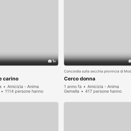
1
Concordia sulla secchia provincia di Mo
e carino
Cerco donna
a
Amicizia - Anima
1 anno fa
Amicizia - Anima
1114 persone hanno
Gemella
417 persone hanno
zato
visualizzato