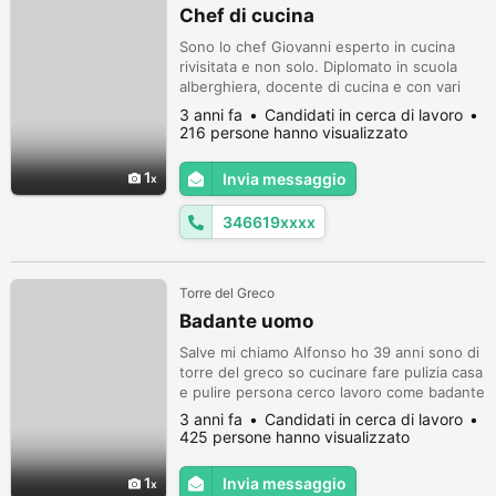
Chef di cucina
Sono lo chef Giovanni esperto in cucina
rivisitata e non solo. Diplomato in scuola
alberghiera, docente di cucina e con vari
attestati. Specializzato nell'apertura e
3 anni fa
Candidati in cerca di lavoro
riqualificazione di "ristoranti tipici italiani".
216 persone hanno visualizzato
Competenze anche in amministrazione
aziendale food-cost, formazione del
1
Invia messaggio
personale ristorativo a 360 gradi. Esamino
proposte di collaborazione in...
346619xxxx
Torre del Greco
Badante uomo
Salve mi chiamo Alfonso ho 39 anni sono di
torre del greco so cucinare fare pulizia casa
e pulire persona cerco lavoro come badante
3 anni fa
Candidati in cerca di lavoro
425 persone hanno visualizzato
1
Invia messaggio