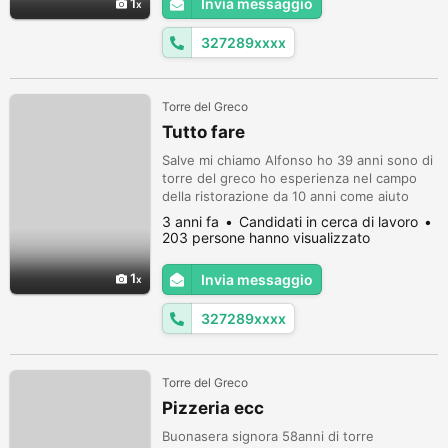
1
Invia messaggio
327289xxxx
Torre del Greco
Tutto fare
Salve mi chiamo Alfonso ho 39 anni sono di
torre del greco ho esperienza nel campo
della ristorazione da 10 anni come aiuto
cuoco mi interessa anche manovale con
3 anni fa
Candidati in cerca di lavoro
poca esperienza imbianchino con poca
203 persone hanno visualizzato
esperienza badante con esperienza
custode notturno
1
Invia messaggio
327289xxxx
Torre del Greco
Pizzeria ecc
Buonasera signora 58anni di torre