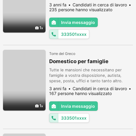
3 anni fa
Candidati in cerca di lavoro
235 persone hanno visualizzato
Invia messaggio
1
333501xxxx
Torre del Greco
Domestico per famiglie
Tutte le mansioni che necessitano per
famiglie a vostra disposizione, autista,
spese, posta, uffici e tanto tanto altro.
persona seria perbene affidabile
3 anni fa
Candidati in cerca di lavoro
professionista. qualsiasi mansione.
167 persone hanno visualizzato
1
Invia messaggio
333501xxxx