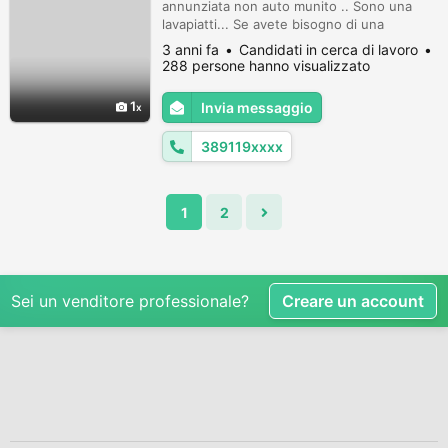
annunziata non auto munito .. Sono una
lavapiatti... Se avete bisogno di una
persona all'interno di pasticceria vapoforno
3 anni fa
Candidati in cerca di lavoro
gastronomia ristoranti ecc... per lavare
288 persone hanno visualizzato
teglie piatti ecc sono capace di friggere
anche crocchette ecc. Cerco anche come
1
Invia messaggio
extra ... Cell 3891198894
389119xxxx
1
2
Sei un venditore professionale?
Creare un account