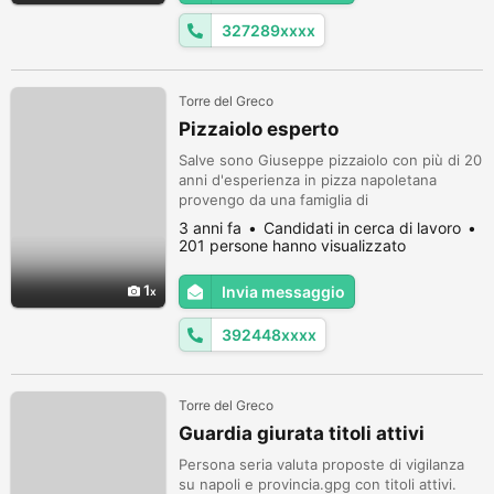
327289xxxx
Torre del Greco
Pizzaiolo esperto
Salve sono Giuseppe pizzaiolo con più di 20
anni d'esperienza in pizza napoletana
provengo da una famiglia di
pizzaioli,esperto in tutte tipologie d'impasti
3 anni fa
Candidati in cerca di lavoro
diretto indiretto lievitazione naturale,vasta
201 persone hanno visualizzato
conoscenza di lievito madre e farine lavoro
con altissime idratazioni con molta
1
Invia messaggio
facilità,sono serio veloce non fumatore
392448xxxx
Torre del Greco
Guardia giurata titoli attivi
Persona seria valuta proposte di vigilanza
su napoli e provincia.gpg con titoli attivi.