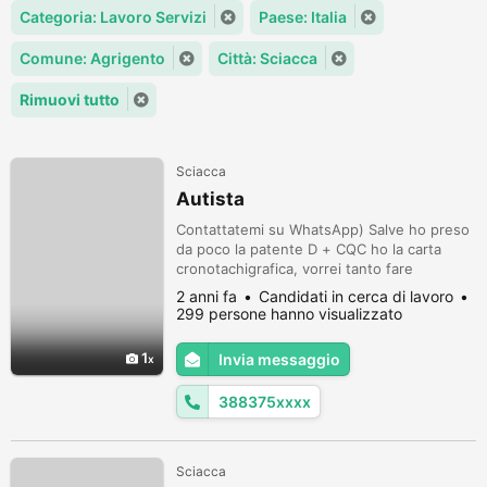
Categoria: Lavoro Servizi
Paese: Italia
Comune: Agrigento
Città: Sciacca
Rimuovi tutto
Sciacca
Autista
Contattatemi su WhatsApp) Salve ho preso
da poco la patente D + CQC ho la carta
cronotachigrafica, vorrei tanto fare
esperienza, ho bisogno di un piccolo
2 anni fa
Candidati in cerca di lavoro
alloggio, sono un ragazzo serio,
299 persone hanno visualizzato
responsabile, me la cavo con l'inglese, mi
piace il settore Turismo.
1
Invia messaggio
388375xxxx
Sciacca