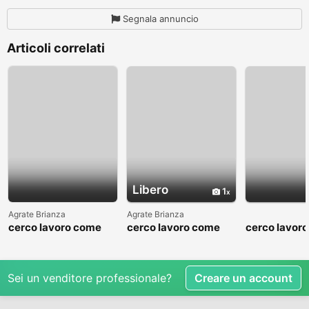
Segnala annuncio
Articoli correlati
Libero
1
Agrate Brianza
Agrate Brianza
cerco lavoro come
cerco lavoro come
cerco lavor
fattorino
commesso addetto
fattorino
reparti
Sei un venditore professionale?
Creare un account