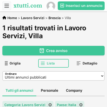
Inserisci un annuncio
Home
>
Lavoro Servizi
>
Brescia
>
Villa
1 risultati trovati in Lavoro
Servizi, Villa
Crea avviso
Griglia
Lista
Dettaglio
Ordinare
Tutti gli annunci
Personale
Company
Categoria: Lavoro Servizi
Paese: Italia