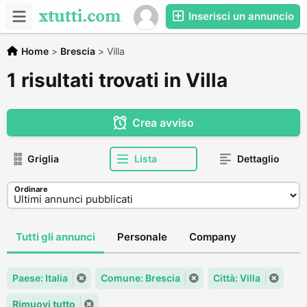
Inserisci un annuncio
Home
>
Brescia
>
Villa
1 risultati trovati in Villa
Crea avviso
Griglia
Lista
Dettaglio
Ordinare
Tutti gli annunci
Personale
Company
Paese: Italia
Comune: Brescia
Città: Villa
Rimuovi tutto