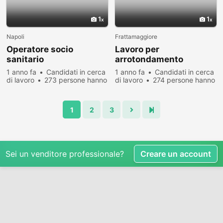
1
1
Napoli
Frattamaggiore
Operatore socio
Lavoro per
sanitario
arrotondamento
1 anno fa
Candidati in cerca
1 anno fa
Candidati in cerca
di lavoro
273 persone hanno
di lavoro
274 persone hanno
visualizzato
visualizzato
1
2
3
Sei un venditore professionale?
Creare un account