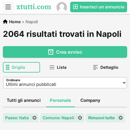
Inserisci un annuncio
Home
>
Napoli
2064 risultati trovati in Napoli
Crea avviso
Griglia
Lista
Dettaglio
Ordinare
Tutti gli annunci
Personale
Company
Paese: Italia
Comune: Napoli
Rimuovi tutto