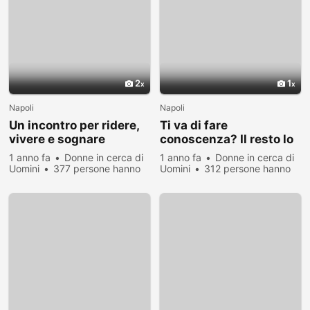
2
1
Napoli
Napoli
Un incontro per ridere,
Ti va di fare
vivere e sognare
conoscenza? Il resto lo
insieme
scopriremo insieme
1 anno fa
Donne in cerca di
1 anno fa
Donne in cerca di
Uomini
377 persone hanno
Uomini
312 persone hanno
visualizzato
visualizzato