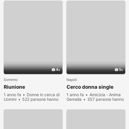
4
5
Sorrento
Napoli
Riunione
Cerco donna single
1 anno fa
Donne in cerca di
1 anno fa
Amicizia - Anima
Uomini
522 persone hanno
Gemella
357 persone hanno
visualizzato
visualizzato