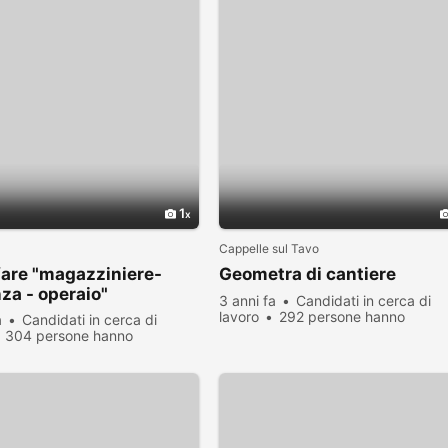
1
Cappelle sul Tavo
fare "magazziniere-
Geometra di cantiere
nza - operaio"
3 anni fa
Candidati in cerca di
lavoro
292 persone hanno
a
Candidati in cerca di
visualizzato
304 persone hanno
zato