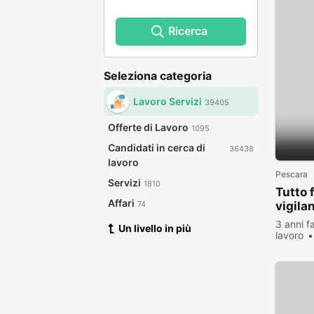
Ricerca
Seleziona categoria
Lavoro Servizi
39405
Offerte di Lavoro
1095
Candidati in cerca di
36438
lavoro
Pescara
Servizi
1810
Tutto 
Affari
vigila
74
3 anni f
Un livello in più
lavoro
visualiz