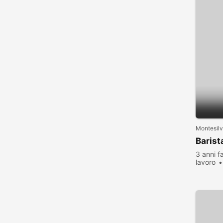
Montesil
Barist
3 anni f
lavoro
visualiz