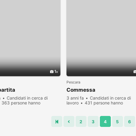
1
Pescara
artita
Commessa
a
Candidati in cerca di
3 anni fa
Candidati in cerca di
363 persone hanno
lavoro
431 persone hanno
zato
visualizzato
2
3
4
5
6