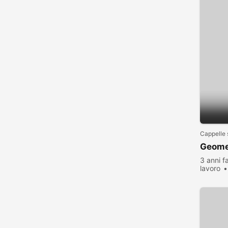
Cappelle 
Geomet
3 anni f
lavoro
visualiz