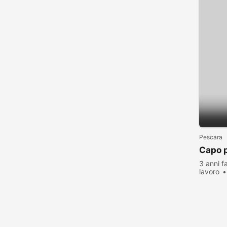
Pescara
Capo p
3 anni f
lavoro
visualiz