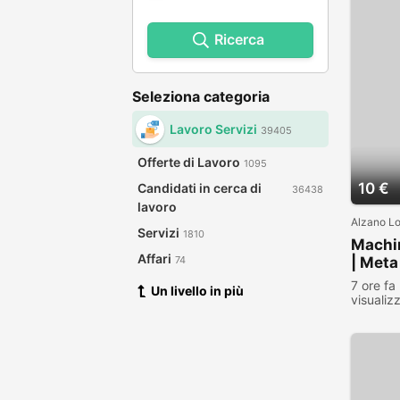
Ricerca
Seleziona categoria
Lavoro Servizi
39405
Offerte di Lavoro
1095
10 €
Candidati in cerca di
36438
lavoro
Alzano L
Servizi
1810
Machi
Affari
| Meta
74
7 ore fa
Un livello in più
visualiz