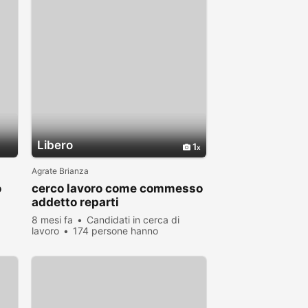
Libero
1
Agrate Brianza
o
cerco lavoro come commesso
addetto reparti
8 mesi fa
Candidati in cerca di
lavoro
174 persone hanno
visualizzato