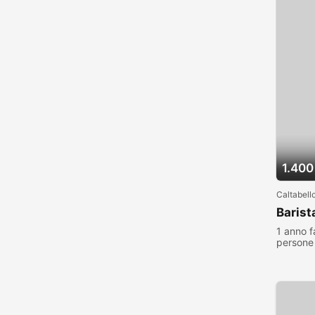
1.400
Caltabell
Barist
1 anno f
persone 