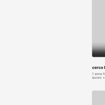
cerco 
1 anno f
lavoro
visualiz