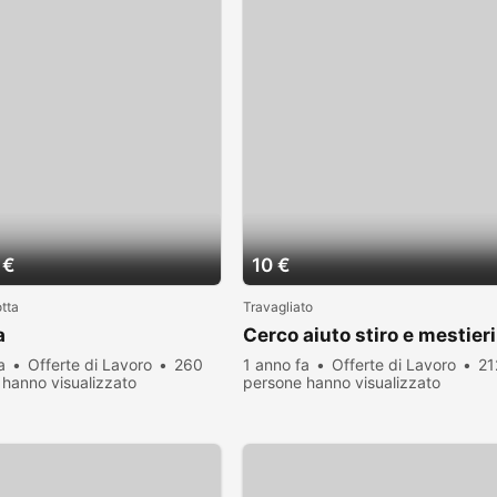
 €
10 €
otta
Travagliato
a
Cerco aiuto stiro e mestieri
a
Offerte di Lavoro
260
1 anno fa
Offerte di Lavoro
21
hanno visualizzato
persone hanno visualizzato