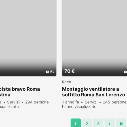
70 €
5
Roma
icista bravo Roma
Montaggio ventilatore a
stina
soffitto Roma San Lorenzo
a
Servizi
294 persone
1 anno fa
Servizi
245 persone
sualizzato
hanno visualizzato
1
2
3