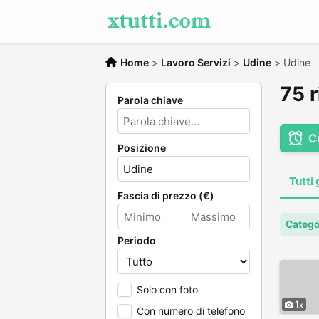
Home
>
Lavoro Servizi
>
Udine
>
Udine
75 r
Parola chiave
C
Posizione
Tutti 
Fascia di prezzo (€)
Catego
Periodo
Solo con foto
1
Con numero di telefono