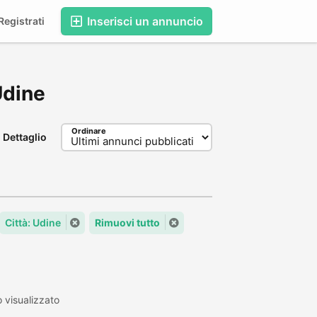
Inserisci un annuncio
egistrati
 Udine
Ordinare
Dettaglio
Città: Udine
Rimuovi tutto
 visualizzato