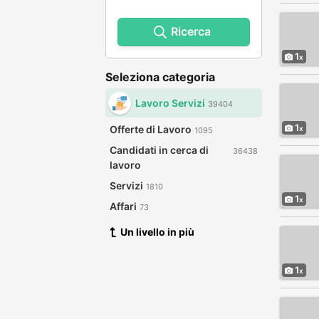
Ricerca
1
Seleziona categoria
Lavoro Servizi
39404
1
Offerte di Lavoro
1095
Candidati in cerca di
36438
lavoro
Servizi
1810
1
Affari
73
Un livello in più
1