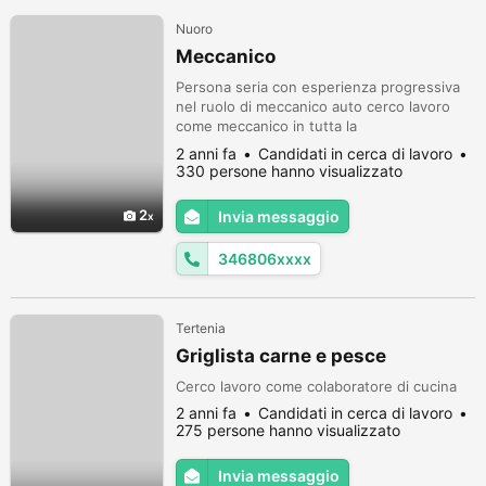
Nuoro
Meccanico
Persona seria con esperienza progressiva
nel ruolo di meccanico auto cerco lavoro
come meccanico in tutta la
Sardegna.Richiedo stipendio adeguato e
2 anni fa
Candidati in cerca di lavoro
possibilmente alloggio.
330 persone hanno visualizzato
2
Invia messaggio
346806xxxx
Tertenia
Griglista carne e pesce
Cerco lavoro come colaboratore di cucina
2 anni fa
Candidati in cerca di lavoro
275 persone hanno visualizzato
Invia messaggio