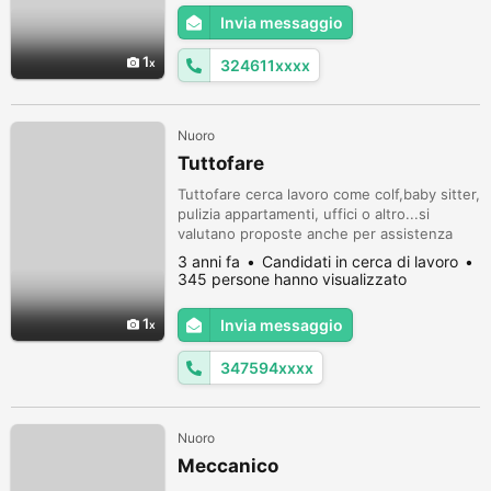
Invia messaggio
1
324611xxxx
Nuoro
Tuttofare
Tuttofare cerca lavoro come colf,baby sitter,
pulizia appartamenti, uffici o altro...si
valutano proposte anche per assistenza
anziani..Massima serieta'.Contattare ore
3 anni fa
Candidati in cerca di lavoro
pasti.
345 persone hanno visualizzato
1
Invia messaggio
347594xxxx
Nuoro
Meccanico