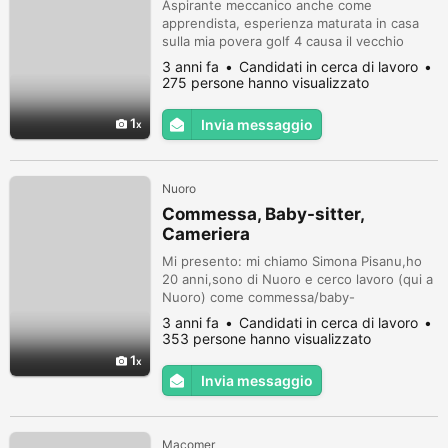
Aspirante meccanico anche come
apprendista, esperienza maturata in casa
sulla mia povera golf 4 causa il vecchio
proprietario non faceva i tagliandi regolari e
3 anni fa
Candidati in cerca di lavoro
purtroppo si sono bruciate le bronzine e si
275 persone hanno visualizzato
sono inchiodate due turbine e siccome con
utilizzo di gasolio non filtrato anche gli
1
Invia messaggio
iniettori pompa. Chi fosse interessato a
mettermi alla prova il primo c...
Nuoro
Commessa, Baby-sitter,
Cameriera
Mi presento: mi chiamo Simona Pisanu,ho
20 anni,sono di Nuoro e cerco lavoro (qui a
Nuoro) come commessa/baby-
sitter/cameriera.
3 anni fa
Candidati in cerca di lavoro
353 persone hanno visualizzato
1
Invia messaggio
Macomer