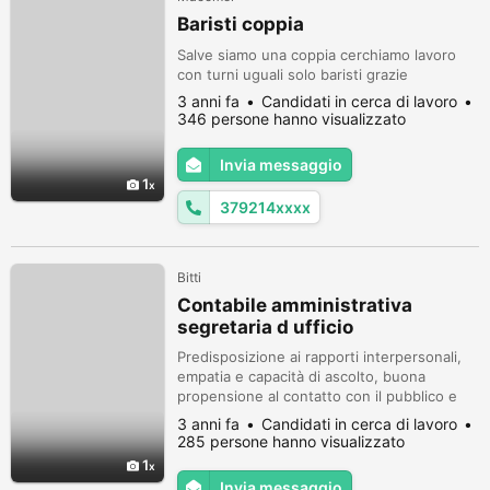
Baristi coppia
Salve siamo una coppia cerchiamo lavoro
con turni uguali solo baristi grazie
3 anni fa
Candidati in cerca di lavoro
346 persone hanno visualizzato
Invia messaggio
1
379214xxxx
Bitti
Contabile amministrativa
segretaria d ufficio
Predisposizione ai rapporti interpersonali,
empatia e capacità di ascolto, buona
propensione al contatto con il pubblico e
all'autocontrollo, attitudine
3 anni fa
Candidati in cerca di lavoro
all'apprendimento. Elevata autonomia nello
285 persone hanno visualizzato
svolgimento dei propri incarichi e mansioni,
1
capacità di adattamento ai nuovi contesti e
Invia messaggio