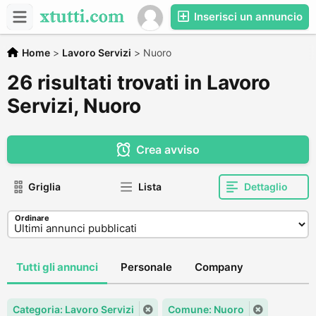
Inserisci un annuncio
Home
>
Lavoro Servizi
>
Nuoro
26 risultati trovati in Lavoro
Servizi, Nuoro
Crea avviso
Griglia
Lista
Dettaglio
Ordinare
Tutti gli annunci
Personale
Company
Categoria: Lavoro Servizi
Comune: Nuoro