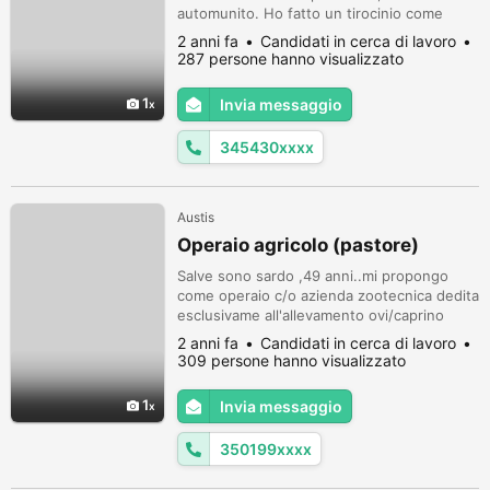
automunito. Ho fatto un tirocinio come
macellaio per 6 mesi. Ho lavorato come
2 anni fa
Candidati in cerca di lavoro
manovale in diversi cantieri, magazziniere e
287 persone hanno visualizzato
autista. Poi mi occupo di lavaggio auto,
imbianchino, pulizia giardini, scarico merci,
1
Invia messaggio
consegne a domicilio, pulizie domestiche e
industriali, ect.. In più dispon...
345430xxxx
Austis
Operaio agricolo (pastore)
Salve sono sardo ,49 anni..mi propongo
come operaio c/o azienda zootecnica dedita
esclusivame all'allevamento ovi/caprino
disponibile in tutta Italia. Alloggio dignitoso
2 anni fa
Candidati in cerca di lavoro
e contratto regolare. Patente cat.B
309 persone hanno visualizzato
attualmente no automunito. Distinti saluti
1
Invia messaggio
350199xxxx