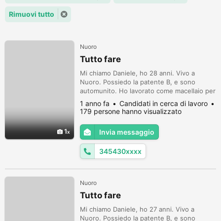
Rimuovi tutto
Nuoro
Tutto fare
Mi chiamo Daniele, ho 28 anni. Vivo a
Nuoro. Possiedo la patente B, e sono
automunito. Ho lavorato come macellaio per
6 mesi con contratto di tirocinio, manovale
1 anno fa
Candidati in cerca di lavoro
in diversi cantieri, magazziniere e autista.
179 persone hanno visualizzato
Poi mi occupo di lavaggio auto, imbianchino,
pulizia giardini, scarico merci, consegne a
1
Invia messaggio
domicilio, traslochi, pulizie domestiche e
industriali, ect.. In...
345430xxxx
Nuoro
Tutto fare
Mi chiamo Daniele, ho 27 anni. Vivo a
Nuoro. Possiedo la patente B, e sono