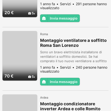
specializzato in illuminazione di interni.
1 anno fa
Servizi
291 persone hanno
Questo è il mio lavoro e faccio solo questo.
visualizzato
Ottimo come riparazione e installazione
20 €
5
ventilatori a soffitto sia radio che con filo.
Invia messaggio
Contattami tranquillamente con whatsapp
per qualsiasi tua domanda o...
Roma
Montaggio ventilatore a soffitto
Roma San Lorenzo
Sono un bravo elettricista installatore di
ventilatori a soffitto domestici. Se hai
comprato il tuo nuovo ventilatore a soffitto
e non te la senti di montarlo da solo, sappi
1 anno fa
Servizi
240 persone hanno
che io lo faccio da mestiere!!! Il mio onorario
visualizzato
è di 70 euro. Sono serio, affidabile e
70 €
5
riservato. Installatore di plafoniere con
Invia messaggio
ventilatore incorporato. Contattami
tranquillamente su w...
Ardea
Montaggio condizionatore
inverter Ardea e colle Romito