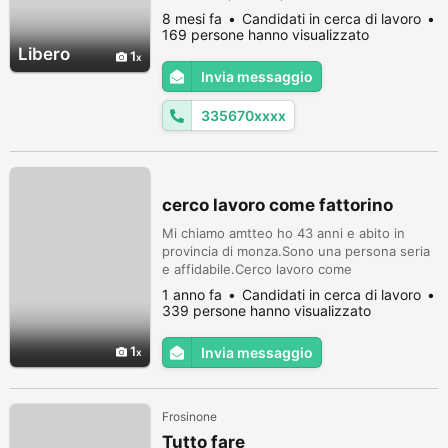
automunito. Sono un uomo serio e
8 mesi fa
Candidati in cerca di lavoro
affidabile. Disponibilità immediata. Cell
169 persone hanno visualizzato
3356706279
Libero
1
Invia messaggio
335670xxxx
cerco lavoro come fattorino
Mi chiamo amtteo ho 43 anni e abito in
provincia di monza.Sono una persona seria
e affidabile.Cerco lavoro come
fattorino.Sono in pssesso della patente b e
1 anno fa
Candidati in cerca di lavoro
sono automunito.Disponibilità
339 persone hanno visualizzato
immediata.cell 3356706279
1
Invia messaggio
Frosinone
Tutto fare