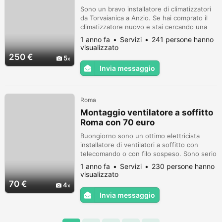
Sono un bravo installatore di climatizzatori
da Torvaianica a Anzio. Se hai comprato il
climatizzatore nuovo e stai cercando una
persona capace di montarlo bene, questo
1 anno fa
Servizi
241 persone hanno
sono io!!! Sono serio e capace. Ho
visualizzato
esperienza nel montaggio di qualsiasi
250 €
5
climatizzatore inverter a pompa di calore. Il
Invia messaggio
mio onorario per il montaggio di un
climatizzatore muro/muro con giardin...
Roma
Montaggio ventilatore a soffitto
Roma con 70 euro
Buongiorno sono un ottimo elettricista
installatore di ventilatori a soffitto con
telecomando o con filo sospeso. Sono serio
e preparato. Mi occupo del montaggio del
1 anno fa
Servizi
230 persone hanno
tuo nuovo ventilatore con 70 euro
visualizzato
compreso smontaggio del vecchio
70 €
4
lampadario e installazione del ventilatore a
Invia messaggio
soffitto. Mi muovo su tutta Roma, castelli
romani, e litorale romano. Contattami ...