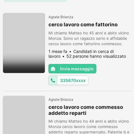
Agrate Brianza
cerco lavoro come fattorino
Mi chiamo Matteo ho 45 anni e abito vicino
Monza. Sono un ragazzo serio e affidabile
cerco lavoro come fattorino commesso.
Patente b e automunito. Disponibilità
1 mese fa
Candidati in cerca di
immediata. Cell 3356706279
lavoro
52 persone hanno visualizzato
Invia messaggio
335670xxxx
Agrate Brianza
cerco lavoro come commesso
addetto reparti
Mi chiamo Matteo ho 44 anni e abito vicino
Monza cerco lavoro come commesso
addetto reparto supermercato. Patente b e