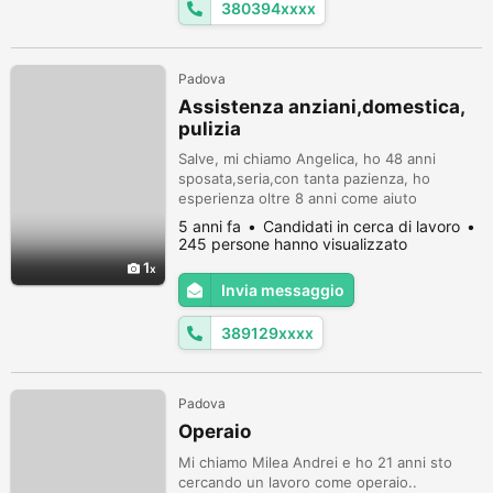
380394xxxx
ven...
Padova
Assistenza anziani,domestica,
pulizia
Salve, mi chiamo Angelica, ho 48 anni
sposata,seria,con tanta pazienza, ho
esperienza oltre 8 anni come aiuto
assistenza anziani anche non
5 anni fa
Candidati in cerca di lavoro
autosufficienti con varie patologie. Mi
245 persone hanno visualizzato
occupo della loro igiene personale, della
1
casa, dello stiro, organizzazione delle
Invia messaggio
mansioni, assistenza nei farmaci,
preparazione dei pasti e compagnia. Mi
389129xxxx
ritengo una persona seria ...
Padova
Operaio
Mi chiamo Milea Andrei e ho 21 anni sto
cercando un lavoro come operaio..