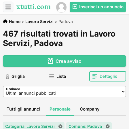
Inserisci un annuncio
Home
>
Lavoro Servizi
>
Padova
467 risultati trovati in Lavoro
Servizi, Padova
Crea avviso
Griglia
Lista
Dettaglio
Ordinare
Tutti gli annunci
Personale
Company
Categoria: Lavoro Servizi
Comune: Padova