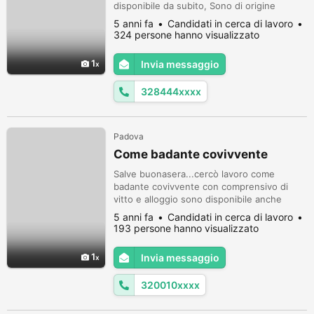
disponibile da subito, Sono di origine
romena in Italia con documenti in regola.
5 anni fa
Candidati in cerca di lavoro
NON FUMATORE. Ultimo lavoro che ho
324 persone hanno visualizzato
fatto e di 8 mesi di gommagio e gonfiaggio
di ruote. Il mio numero 3284448586 Valuto
1
Invia messaggio
anche altri tipi di lavori.
328444xxxx
Padova
Come badante covivvente
Salve buonasera...cercò lavoro come
badante covivvente con comprensivo di
vitto e alloggio sono disponibile anche
subito...massima serietà...grazie mille!!!
5 anni fa
Candidati in cerca di lavoro
193 persone hanno visualizzato
1
Invia messaggio
320010xxxx