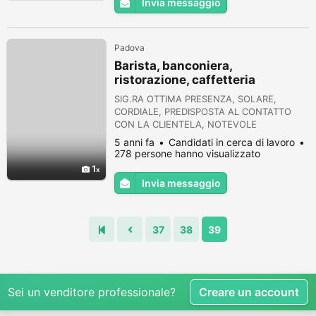
Invia messaggio
disponibile ad inviare il mio cv in privato.
Padova
Barista, banconiera,
ristorazione, caffetteria
SIG.RA OTTIMA PRESENZA, SOLARE,
CORDIALE, PREDISPOSTA AL CONTATTO
CON LA CLIENTELA, NOTEVOLE
ESPERIENZA NEL CAMPO DELLA
5 anni fa
Candidati in cerca di lavoro
RISTORAZIONE, PREPARAZIONE PANINI,
278 persone hanno visualizzato
TRAMEZZINI, TOAST, INSALATONE,
1
SNAKERIA, PIATTI VELOCI, CAFFETTERIA,
Invia messaggio
ECC., CERCA IMPIEGO SERIO DIURNO
GRAZIE PER L' ATTENZIONE
37
38
39
Sei un venditore professionale?
Creare un account