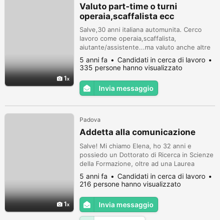
Valuto part-time o turni
operaia,scaffalista ecc
Salve,30 anni italiana automunita. Cerco
lavoro come operaia,scaffalista,
aiutante/assistente...ma valuto anche altre
mansioni in altri campi,amo molto gli animali
5 anni fa
Candidati in cerca di lavoro
se può essere utile per qualche lavoro a
335 persone hanno visualizzato
contatto con loro o in quel campo mi
1
farebbe piacere. SI PREGA DI SPECIFICARE
Invia messaggio
LA MANSIONE DI LAVORO PER LA QUALE
MI CONTATTATE, NON RISPONDO IN CASO
CONTRA...
Padova
Addetta alla comunicazione
Salve! Mi chiamo Elena, ho 32 anni e
possiedo un Dottorato di Ricerca in Scienze
della Formazione, oltre ad una Laurea
Magistrale in Psicologia dello Sviluppo e
5 anni fa
Candidati in cerca di lavoro
dell'Educazione. Nel mio curriculum
216 persone hanno visualizzato
(inviabile rapidamente a chi lo desidera)
presento tre pubblicazioni in riviste
1
Invia messaggio
scientifiche ed alcune esperienze
nell'ambito editoriale, del marketing e delle