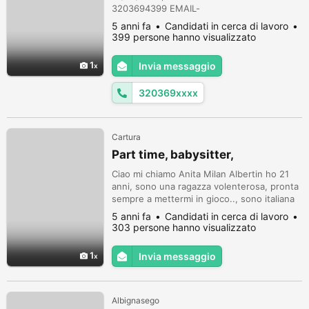
3203694399 EMAIL-
Prividenie.ac@gmail.com Istruzione Terza
5 anni fa
Candidati in cerca di lavoro
media Esperienza maturata Pulizia scale
399 persone hanno visualizzato
condominiali Baby-sitter Lingue
Madrelingua - Rumeno Altre lingue -Italiano
1
Invia messaggio
(fluido sia parlato che scritto). Informazioni
aggiuntive Sono molto dinamica e
320369xxxx
spontanea con grande capacita di
adattam...
Cartura
Part time, babysitter,
Ciao mi chiamo Anita Milan Albertin ho 21
anni, sono una ragazza volenterosa, pronta
sempre a mettermi in gioco.., sono italiana
di Cartura. Cerco lavoro part time come
5 anni fa
Candidati in cerca di lavoro
babysitter, dogsitter, pulizie, operaia,
303 persone hanno visualizzato
gelataia, cassiera..Automunita.
1
Invia messaggio
Albignasego