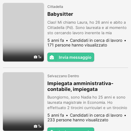
Cittadella
Babysitter
Ciao! Mi chiamo Laura, ho 26 anni e abito a
Cittadella (Pd). Sono laureata e al momento
sto cercando lavoro inerente la mia
professione. Nel frattempo mi rendo
5 anni fa
Candidati in cerca di lavoro
disponibile per baby sitter e aiuto compiti
171 persone hanno visualizzato
dal lunedì al venerdì. Ho maturato
esperienza con i bambini e con gli
1
Invia messaggio
adolescenti durante l'anno di servizio civile
nazionale. Sono automonita.
Selvazzano Dentro
Impiegata amministrativa-
contabile, impiegata
Buongiorno, sono Nadia ho 25 anni e sono
laureata magistrale in Economia. Ho
effettuato 2 tirocini curriculari e un tirocinio
extra-curriculare in ambito amministrativo-
5 anni fa
Candidati in cerca di lavoro
gestionale. Sto ricercando un lavoro serio,
233 persone hanno visualizzato
mi ritengo una persona determinata,
1
organizzata e fortemente adattabile. Sono