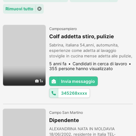
Rimuovi tutto
Camposampiero
Colf addetta stiro, pulizie
Sabrina, italiana 54,anni, automunita,
esperienze come adetta al lavaggio
stoviglie in cucina mense adetta alle pulizie,
private e industriali, come baby sitter, colf
5 anni fa
Candidati in cerca di lavoro
governante, cerco lavoro con contratto. No
355 persone hanno visualizzato
perditempo
1
Invia messaggio
345268xxxx
Campo San Martino
Dipendente
ALEXANDRINA NATA IN MOLDAVIA
18/06/2002, residente in Italia TEL-