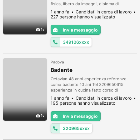
fisica, libero da impegni, diploma di
Amministrazione Finanza e Marketing con
1 anno fa
Candidati in cerca di lavoro
votazione 80/100 e un corso con qualifica
227 persone hanno visualizzato
regionale in Segretario Coordinatore
Amministrativo, si rende disponibile su
1
Invia messaggio
Medio Campidano, Provincia di Cagliari e
Oristano, per un tirocinio formativ...
349106xxxx
Padova
Badante
Octavian 48 anni esperienza referenze
come badante 10 ani Tel 3209650615
esperienza in cucina fatto corso di
operatore di cucina con Enaip Padova e
1 anno fa
Candidati in cerca di lavoro
liceo alberghiero in Romania esperienza in
195 persone hanno visualizzato
ambulanza autista soccorritore.
1
Invia messaggio
320965xxxx