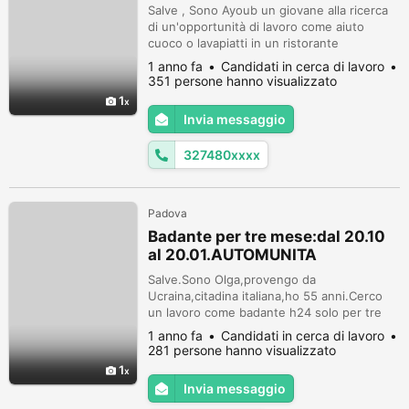
Salve , Sono Ayoub un giovane alla ricerca
di un'opportunità di lavoro come aiuto
cuoco o lavapiatti in un ristorante
rispettabile. Ho esperienza nel settore e
1 anno fa
Candidati in cerca di lavoro
sono in grado di lavorare efficacemente in
351 persone hanno visualizzato
una cucina impegnativa. Sono disponibile ad
1
aiutare in qualsiasi compito richiesto e
Invia messaggio
contribuire a offrire un'esperienza culinaria
eccezionale ai clienti. Se...
327480xxxx
Padova
Badante per tre mese:dal 20.10
al 20.01.AUTOMUNITA
Salve.Sono Olga,provengo da
Ucraina,citadina italiana,ho 55 anni.Cerco
un lavoro come badante h24 solo per tre
mese,disponibele a cominciare dal venti
1 anno fa
Candidati in cerca di lavoro
ottobre e poi tre mese.Sperienza ventitre
281 persone hanno visualizzato
anni.Residente a Guizza(Pd).Referenziata.
1
Automunita. tel.389 781 6156 Olga.
Invia messaggio