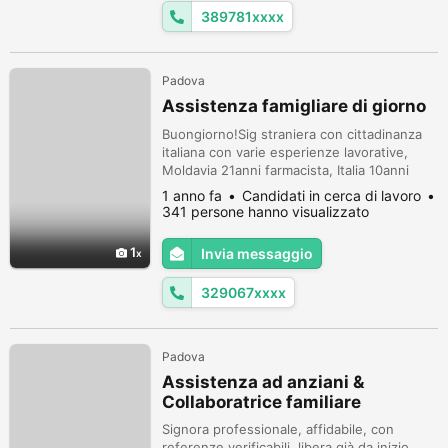
389781xxxx
Padova
Assistenza famigliare di giorno
Buongiorno!Sig straniera con cittadinanza
italiana con varie esperienze lavorative,
Moldavia 21anni farmacista, Italia 10anni
badante, 2anni commessa, 2anni cassiera,
1 anno fa
Candidati in cerca di lavoro
un anno aiuto cuoco, referenziata, ho
341 persone hanno visualizzato
patente B macchina, cerco lavoro a Padova
di giorno, anche Assistenza notturna in
1
Invia messaggio
ospedale ,329 067 7239 grazie
329067xxxx
Padova
Assistenza ad anziani &
Collaboratrice familiare
Signora professionale, affidabile, con
referenze verificabili, libera già da inizio