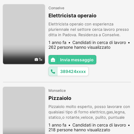
Conselve
Elettricista operaio
Elettricista operaio con esperienza
pluriennale nel settore cerca lavoro presso
ditta in Padova. Residenza a Conselve.
3894240737. Diego.
1 anno fa
Candidati in cerca di lavoro
262 persone hanno visualizzato
1
Invia messaggio
389424xxxx
Monselice
Pizzaiolo
Pizzaiolo molto esperto, posso lavorare con
qualsiasi tipo di forno elettrico,gas,legna,
statico,o rotante,veloce, pulito, puntuale
educatissimo. No perditempo. Grazie per
1 anno fa
Candidati in cerca di lavoro
l'attenzione
218 persone hanno visualizzato