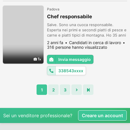
Padova
Chef responsabile
Salve. Sono una cuoca responsabile.
Esperta nei primi e secondi piatti di pesce e
carne e piatti tipici di montagna. Ho 35 anni
di esperienza. Cerco lavoro, zona Veneto o
2 anni fa
Candidati in cerca di lavoro
Trentino. Con camera da sola. Disponibile
316 persone hanno visualizzato
dal 27 luglio. 3385434251. Grazie
1
Invia messaggio
338543xxxx
1
2
3
Sei un venditore professionale?
Creare un account