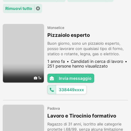
Rimuovi tutto
Monselice
Pizzaiolo esperto
Buon giorno, sono un pizzaiolo esperto,
posso lavorare con qualsiasi tipo di forno,
statico o rotante, legna, gas o elettrico.
Veloce,pulito,puntuale,educato. No
1 anno fa
Candidati in cerca di lavoro
perditempo.grazie per l'attenzione
251 persone hanno visualizzato
1
Invia messaggio
338449xxxx
Padova
Lavoro e Tirocinio formativo
Ragazzo di 31 anni, iscritto alle categorie
protette l.68/99, senza alcuna limitazione