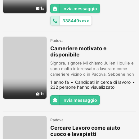
1
Invia messaggio
338449xxxx
Padova
Cameriere motivato e
disponibile
Signora, signore Mi chiamo Julien Houille e
sono molto interessato a lavorare come
cameriere vicino o in Padova. Sebbene non
abbia esperienza diretta nel settore, sono
1 anno fa
Candidati in cerca di lavoro
estremamente motivato e pronto a imparare
232 persone hanno visualizzato
velocemente. Posso offrire grande
1
flessibilità negli orari, una conoscenza
Invia messaggio
avanzata di tre lingue (italiano, inglese e
francese) e una forte puntualit...
Padova
Cercare Lavoro come aiuto
cuoco e lavapiatti