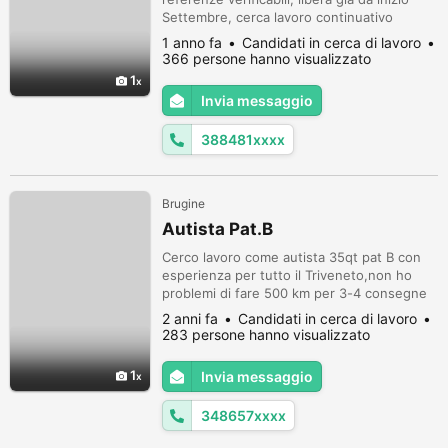
Settembre, cerca lavoro continuativo
DIURNO come Assistenza a persone
1 anno fa
Candidati in cerca di lavoro
anziane, igiene personale, preparazione dei
366 persone hanno visualizzato
pasti e compagnia, in zona Padova Centro,
1
Padova Ovest e comuni limitrofi. Decennale
Invia messaggio
esperienza come badante e assistente
familiare. Offresi massima serietà e dis...
388481xxxx
Brugine
Autista Pat.B
Cerco lavoro come autista 35qt pat B con
esperienza per tutto il Triveneto,non ho
problemi di fare 500 km per 3-4 consegne
al giorno,anzi è quello che stò cercando.
2 anni fa
Candidati in cerca di lavoro
Con attestato del muletto.
283 persone hanno visualizzato
1
Invia messaggio
348657xxxx