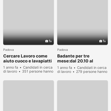
1
1
Padova
Padova
Cercare Lavoro come
Badante per tre
aiuto cuoco e lavapiatti
mese:dal 20.10 al
20.01.AUTOMUNITA
1 anno fa
Candidati in cerca
1 anno fa
Candidati in cerca
di lavoro
351 persone hanno
di lavoro
279 persone hanno
visualizzato
visualizzato