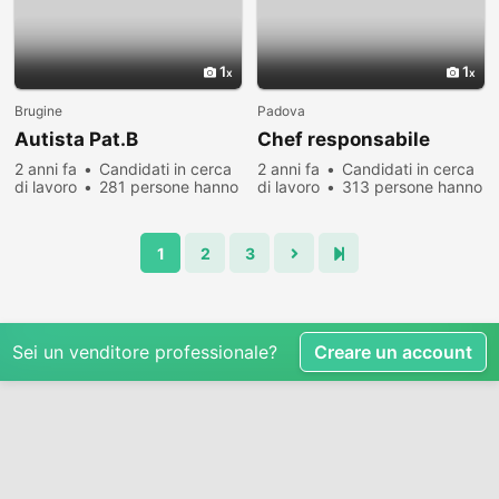
1
1
Brugine
Padova
Autista Pat.B
Chef responsabile
2 anni fa
Candidati in cerca
2 anni fa
Candidati in cerca
di lavoro
281 persone hanno
di lavoro
313 persone hanno
visualizzato
visualizzato
1
2
3
Sei un venditore professionale?
Creare un account