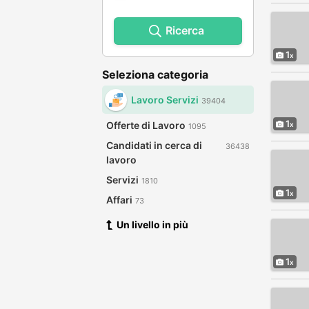
Ricerca
1
Seleziona categoria
Lavoro Servizi
39404
1
Offerte di Lavoro
1095
Candidati in cerca di
36438
lavoro
Servizi
1810
1
Affari
73
Un livello in più
1