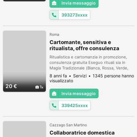
Invia messaggio
attività amministrativa generale - contabilità
ordinaria e semplificata Il candida...
393273xxxx
Roma
Cartomante, sensitiva e
ritualista, offre consulenza
gratuita
Ritualistica e cartomanzia in promozione,
consulenza gratuita Eseguo rituali sia in
Magia Tradizionale (Bianca, Rossa, Verde,
Nera ma solo in casi eccezionali),
8 anni fa
Servizi
1345 persone hanno
Salomonica, Gitana, Egiziana, Babilonese,
visualizzato
Planetaria, Santeria, Woodoo, Hoodoo,
20 €
1
Candomblé e Macumba ricercati per ogni
Invia messaggio
vostra esigenza. Preparo: -Candele
personalizzate (amore, lavoro, fortuna e
339425xxxx
puri...
Cazzago San Martino
Collaboratrice domestica