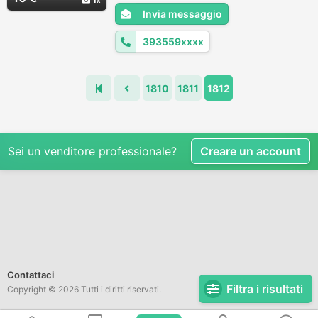
dall'oscurità e ritrovare la tua serenità,
Invia messaggio
rivolgiti a veri professionisti nati col dono
della Chiaroveggenz...
393559xxxx
1810
1811
1812
Sei un venditore professionale?
Creare un account
Contattaci
Filtra i risultati
Copyright © 2026 Tutti i diritti riservati.