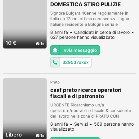
DOMESTICA STIRO PULIZIE
LAVORI DOMESTICI ANCHE
Signora Bulgara 46enne regolarmente in
UFFICI E LOCALI DI OGNI
Italia da 12anni ottima conoscenza lingua
GENERE
Italiana residente a Bologna seria e
referenziata molto volenterosa e affidabile
8 anni fa
Candidati in cerca di lavoro
con notevole esperienza pluriennale
627 persone hanno visualizzato
SETTORE PULIZIE cerca come : COLF
10 €
1
COLLABORATRICE DOMESTICA X PULIZIE
Invia messaggio
STIRO LAVORI DOMESTICI IN
APPARTAMENTI MA ANCHE UFFICI
329537xxxx
AMBULATORI NEGOZI E LOCALI DI OGNI
GEN...
Prato
caaf prato ricerca operatori
fiscali e di patronato
3932739391
URGENTE Ricerchiamo un/a
operatore/operatrice fiscale & consulente
del lavoro nella zona di PRATO CON
ESPERIENZA un Fiscalista. La risorsa si
8 anni fa
Servizi
569 persone hanno
occuperà di: - redazione dichiarazioni dei
visualizzato
redditi e modelli fiscali 730 - imu isee
Libero
1
predisposizione di altri dichiarativi fiscali -