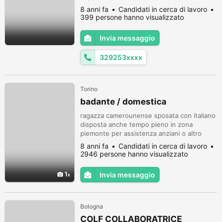
tinteggiatore,piastrelista,cartongessista,imb
8 anni fa
Candidati in cerca di lavoro
iancatura e altri lavori.Offro massima serieta
399 persone hanno visualizzato
...mio numero di cellulare e 3292535888
Invia messaggio
329253xxxx
Torino
badante / domestica
ragazza camerounense sposata con italiano
disposta anche tempo pieno in zona
piemonte per assistenza anziani o altro
telefonare al sig. Sandro 334 218 9772
8 anni fa
Candidati in cerca di lavoro
2946 persone hanno visualizzato
1
Invia messaggio
Bologna
COLF COLLABORATRICE