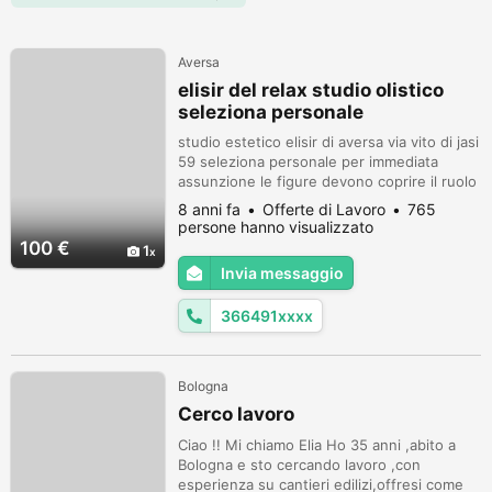
Aversa
elisir del relax studio olistico
seleziona personale
studio estetico elisir di aversa via vito di jasi
59 seleziona personale per immediata
assunzione le figure devono coprire il ruolo
di una segretaria e due massaggiatrici si
8 anni fa
Offerte di Lavoro
765
prega di astenersi perditempo grazie. info
persone hanno visualizzato
3664911261
100 €
1
Invia messaggio
366491xxxx
Bologna
Cerco lavoro
Ciao !! Mi chiamo Elia Ho 35 anni ,abito a
Bologna e sto cercando lavoro ,con
esperienza su cantieri edilizi,offresi come