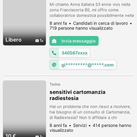
Mi chiamo Anna italiana 53 enne vivo nella
zona Franciacorta BS, mi offro come
collaboratrice domestica possibilmente nella
mia zona sono seria automunita, massima
8 anni fa
Candidati in cerca di lavoro
serietà chiamare solo persone interessate.
719 persone hanno visualizzato
Libero
1
Invia messaggio
340567xxxx
gi*********@*****.com
Torino
sensitivi cartomanzia
radiestesia
Hai un problema che non riesci a risolvere,
hai bisogno di un consulto di Cartomanzia,
di Radiestesia? Non ti affidare a chi
promette consulti gratuiti, possono soltanto
8 anni fa
Servizi
414 persone hanno
confonderti con storielle da fiaba e
visualizzato
peggiorare la tua situazione, se vuoi uscire
10 €
1