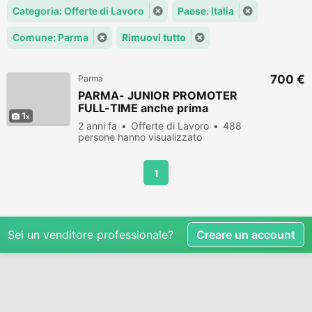
Categoria: Offerte di Lavoro
Paese: Italia
Comune: Parma
Rimuovi tutto
700 €
Parma
PARMA- JUNIOR PROMOTER
FULL-TIME anche prima
1
esperienza
2 anni fa
Offerte di Lavoro
488
persone hanno visualizzato
1
Sei un venditore professionale?
Creare un account