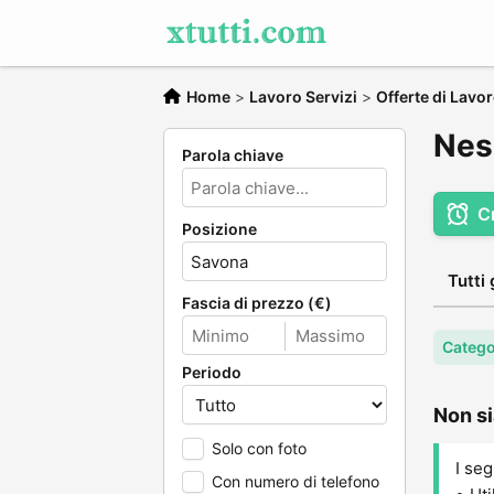
Home
>
Lavoro Servizi
>
Offerte di Lavo
Nes
Parola chiave
C
Posizione
Tutti 
Fascia di prezzo (€)
Catego
Periodo
Non si
Solo con foto
I seg
Con numero di telefono