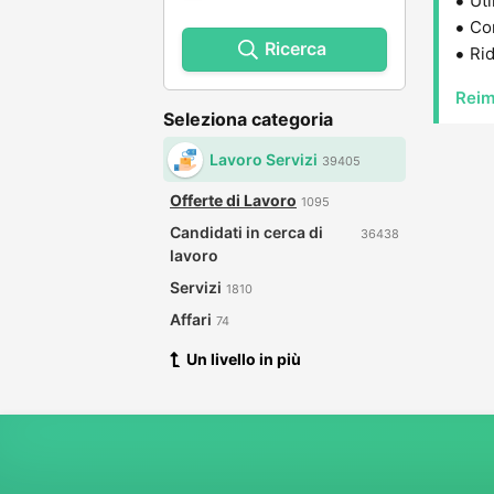
Uti
Con
Ricerca
Rid
Reim
Seleziona categoria
Lavoro Servizi
39405
Offerte di Lavoro
1095
Candidati in cerca di
36438
lavoro
Servizi
1810
Affari
74
Un livello in più