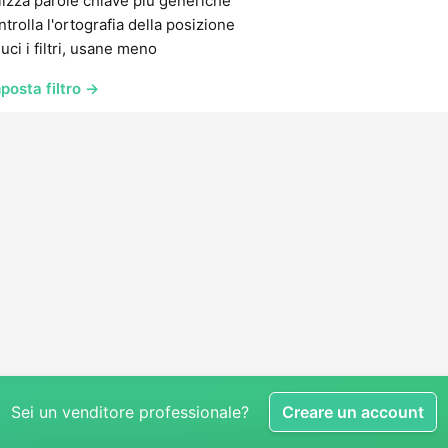
lizza parole chiave più generiche
trolla l'ortografia della posizione
uci i filtri, usane meno
posta filtro →
Sei un venditore professionale?
Creare un account