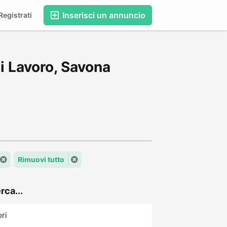
Inserisci un annuncio
egistrati
i Lavoro, Savona
Rimuovi tutto
rca...
ori