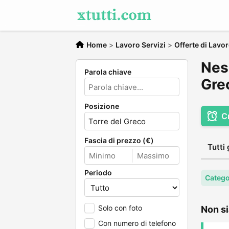
Home
>
Lavoro Servizi
>
Offerte di Lavo
Ness
Parola chiave
Gre
Posizione
C
Fascia di prezzo (€)
Tutti 
Periodo
Catego
Solo con foto
Non si
Con numero di telefono