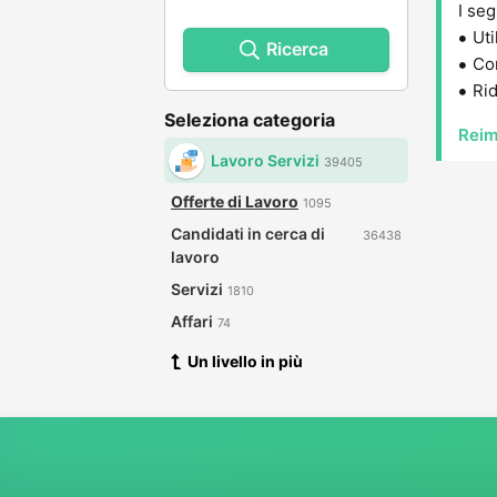
I seg
Uti
Ricerca
Con
Rid
Seleziona categoria
Reim
Lavoro Servizi
39405
Offerte di Lavoro
1095
Candidati in cerca di
36438
lavoro
Servizi
1810
Affari
74
Un livello in più