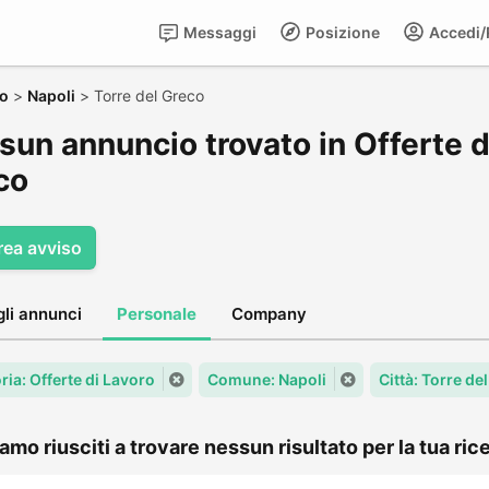
Messaggi
Posizione
Accedi/R
ro
>
Napoli
>
Torre del Greco
un annuncio trovato in Offerte di
co
rea avviso
gli annunci
Personale
Company
ria: Offerte di Lavoro
Comune: Napoli
Città: Torre de
amo riusciti a trovare nessun risultato per la tua rice