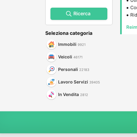
Uti
Con
Ricerca
Rid
Reim
Seleziona categoria
Immobili
9921
Veicoli
46171
Personali
22183
Lavoro Servizi
39405
In Vendita
2812