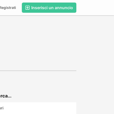
Inserisci un annuncio
egistrati
rca...
ori