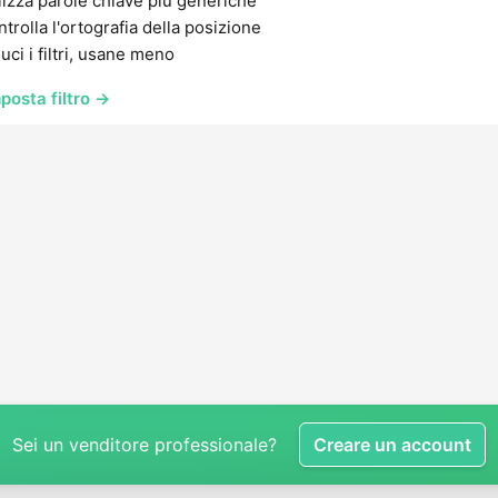
lizza parole chiave più generiche
trolla l'ortografia della posizione
uci i filtri, usane meno
posta filtro →
Sei un venditore professionale?
Creare un account