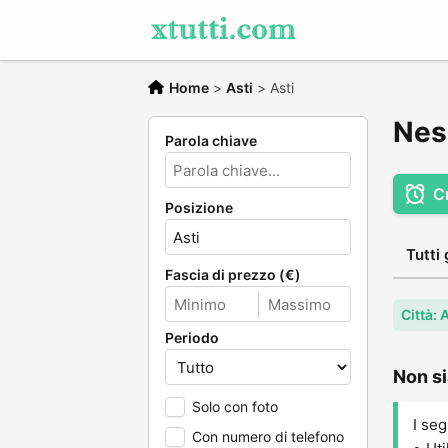
Home
>
Asti
>
Asti
Nes
Parola chiave
C
Posizione
Tutti 
Fascia di prezzo (€)
Città: 
Periodo
Non si
Solo con foto
I seg
Con numero di telefono