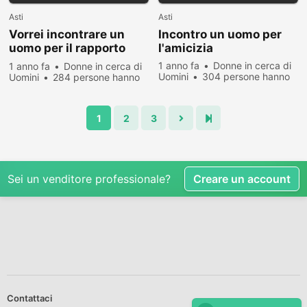
Asti
Asti
Vorrei incontrare un
Incontro un uomo per
uomo per il rapporto
l'amicizia
romantico
1 anno fa
Donne in cerca di
1 anno fa
Donne in cerca di
Uomini
304 persone hanno
Uomini
284 persone hanno
visualizzato
visualizzato
1
2
3
Sei un venditore professionale?
Creare un account
Contattaci