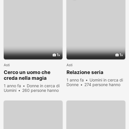
1
1
Asti
Asti
Cerco un uomo che
Relazione seria
creda nella magia
1 anno fa
Uomini in cerca di
dell’amore
Donne
274 persone hanno
1 anno fa
Donne in cerca di
visualizzato
Uomini
260 persone hanno
visualizzato