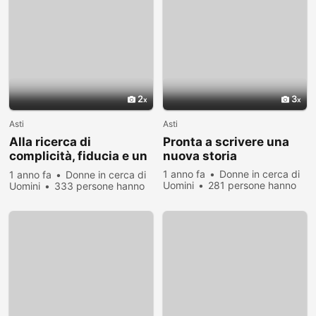
2
3
Asti
Asti
Alla ricerca di
Pronta a scrivere una
complicità, fiducia e un
nuova storia
pizzico di follia
1 anno fa
Donne in cerca di
1 anno fa
Donne in cerca di
Uomini
281 persone hanno
Uomini
333 persone hanno
visualizzato
visualizzato