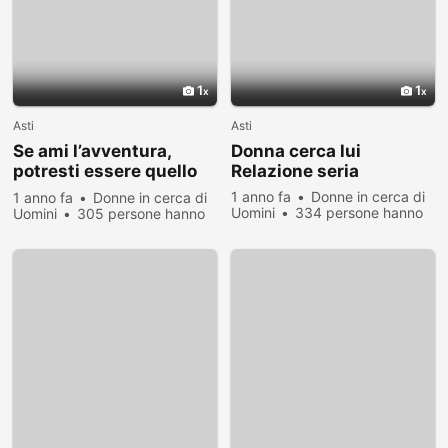
1
1
Asti
Asti
Se ami l’avventura,
Donna cerca lui
potresti essere quello
Relazione seria
giusto!
1 anno fa
Donne in cerca di
1 anno fa
Donne in cerca di
Uomini
334 persone hanno
Uomini
305 persone hanno
visualizzato
visualizzato