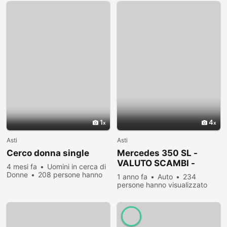
1
4
Asti
Asti
Cerco donna single
Mercedes 350 SL -
VALUTO SCAMBI -
4 mesi fa
Uomini in cerca di
manuale -italiana
Donne
208 persone hanno
1 anno fa
Auto
234
visualizzato
persone hanno visualizzato