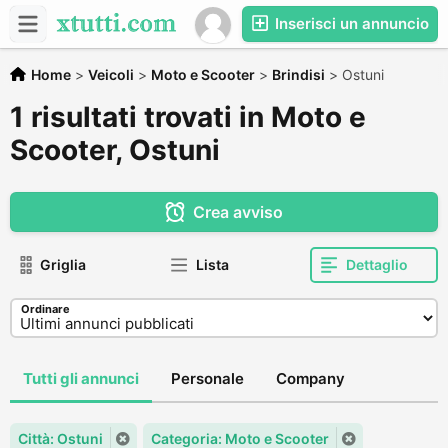
Inserisci un annuncio
Home
>
Veicoli
>
Moto e Scooter
>
Brindisi
>
Ostuni
1 risultati trovati in Moto e
Scooter, Ostuni
Crea avviso
Griglia
Lista
Dettaglio
Ordinare
Tutti gli annunci
Personale
Company
Città: Ostuni
Categoria: Moto e Scooter