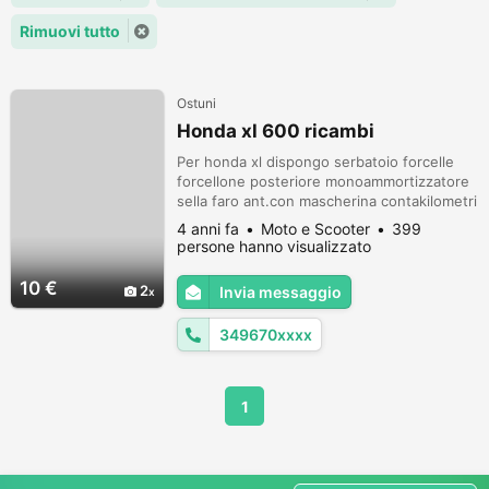
Rimuovi tutto
Ostuni
Honda xl 600 ricambi
Per honda xl dispongo serbatoio forcelle
forcellone posteriore monoammortizzatore
sella faro ant.con mascherina contakilometri
e contagiri
4 anni fa
Moto e Scooter
399
persone hanno visualizzato
10 €
2
Invia messaggio
349670xxxx
1