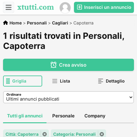
Inserisci un annuncio
Home
>
Personali
>
Cagliari
>
Capoterra
1 risultati trovati in Personali,
Capoterra
Crea avviso
Griglia
Lista
Dettaglio
Ordinare
Tutti gli annunci
Personale
Company
Città: Capoterra
Categoria: Personali