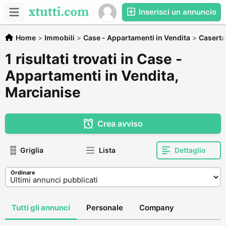
Inserisci un annuncio
Home
>
Immobili
>
Case - Appartamenti in Vendita
>
Caserta
1 risultati trovati in Case -
Appartamenti in Vendita,
Marcianise
Crea avviso
Griglia
Lista
Dettaglio
Ordinare
Tutti gli annunci
Personale
Company