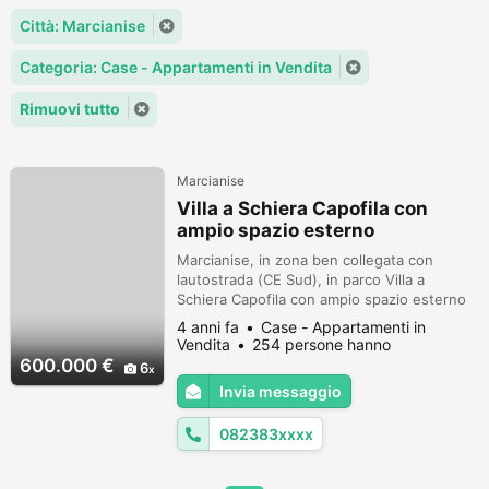
Città: Marcianise
Categoria: Case - Appartamenti in Vendita
Rimuovi tutto
Marcianise
Villa a Schiera Capofila con
ampio spazio esterno
Marcianise, in zona ben collegata con
lautostrada (CE Sud), in parco Villa a
Schiera Capofila con ampio spazio esterno
realizzata su quattro livelli e composta da:
4 anni fa
Case - Appartamenti in
Piano rialzato: ampio salone, cucina ed un
Vendita
254 persone hanno
bagno;Piano primo: tre camere da letto ed
visualizzato
600.000 €
6
un bagno;Piano mansardato: due camere ed
Invia messaggio
un bagno;Piano seminterrato: taverna e box
auto.Classe energetica G.Ri...
082383xxxx