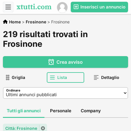
Inserisci un annuncio
Home
>
Frosinone
>
Frosinone
219 risultati trovati in
Frosinone
Crea avviso
Griglia
Lista
Dettaglio
Ordinare
Tutti gli annunci
Personale
Company
Città: Frosinone