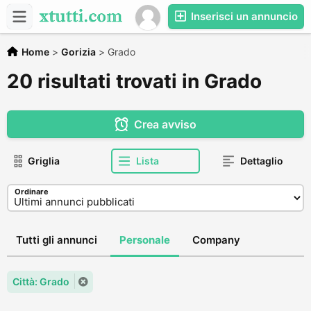
Inserisci un annuncio
Home
>
Gorizia
>
Grado
20 risultati trovati in Grado
Crea avviso
Griglia
Lista
Dettaglio
Ordinare
Tutti gli annunci
Personale
Company
Città: Grado