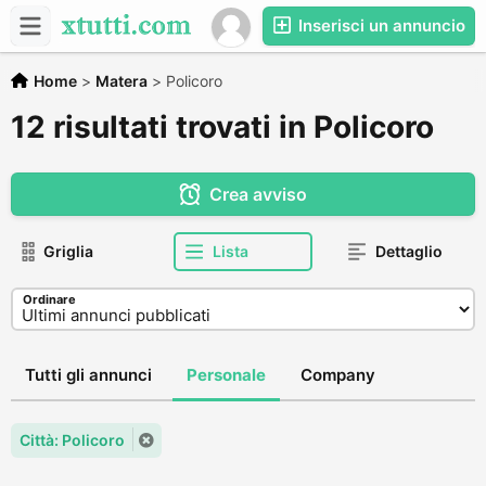
Inserisci un annuncio
Home
>
Matera
>
Policoro
12 risultati trovati in Policoro
Crea avviso
Griglia
Lista
Dettaglio
Ordinare
Tutti gli annunci
Personale
Company
Città: Policoro