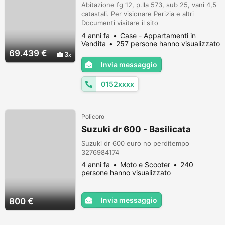
Abitazione fg 12, p.lla 573, sub 25, vani 4,5
catastali. Per visionare Perizia e altri
Documenti visitare il sito
http://www.asteannunci.it o il sito del
4 anni fa
Case - Appartamenti in
Tribunale riferimenti Asta Giudiziaria:
Vendita
257 persone hanno visualizzato
Tribunale di Matera - RGE : 1997/187 - Lotto
69.439 €
3
1 RECAPITI Giudice: Berloco Francesca
Invia messaggio
Patrizia Delegato: Celano Vincenzo Tel.
0835.971602 Cronologico Ordinanza: terzo
0152xxxx
es...
Policoro
Suzuki dr 600 - Basilicata
Suzuki dr 600 euro no perditempo
3276984174
4 anni fa
Moto e Scooter
240
persone hanno visualizzato
Invia messaggio
800 €