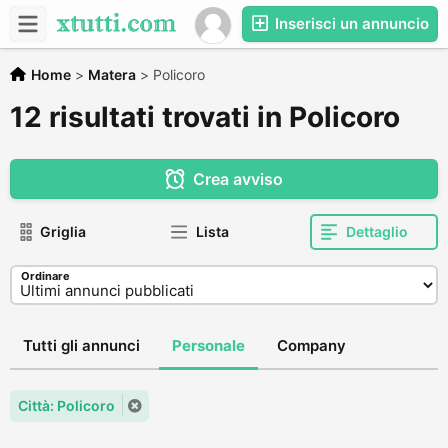
Inserisci un annuncio
Home
>
Matera
>
Policoro
12 risultati trovati in Policoro
Crea avviso
Griglia
Lista
Dettaglio
Ordinare
Tutti gli annunci
Personale
Company
Città: Policoro