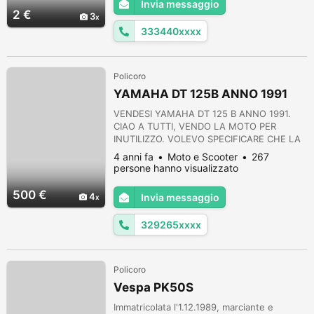
Invia messaggio
2 €
3
333440xxxx
Policoro
YAMAHA DT 125B ANNO 1991
VENDESI YAMAHA DT 125 B ANNO 1991.
CIAO A TUTTI, VENDO LA MOTO PER
INUTILIZZO. VOLEVO SPECIFICARE CHE LA
MOTO è ANCORA PERFETTAMENTE
4 anni fa
Moto e Scooter
267
MARCIANTE E FUNZIONANTE, è IN
persone hanno visualizzato
GARAGE DAL 1999 MA è FUNZIONANTE. è
UN 125 VECCHIO STILE CON MOTORE NON
500 €
4
Invia messaggio
DEPOTENZIATO, (22CAVALLI PER 110 KG)
CON PRESTAZIONI DI TUTTO RISPETTO PER
329265xxxx
UNA PICCOLA CILINDRATA. IDEALE PER
L'ENDURO LEGGER...
Policoro
Vespa PK50S
Immatricolata l'1.12.1989, marciante e