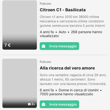
Policoro
Citroen C1 - Basilicata
Citroen c1 anno 2010 km 38000 ottima
meccanica e carrozzeria ottime condizioni
gomme seminuove benzina 5 porte interni
nuovi 7000 trattabili super telefono:
4 anni fa
Auto
268 persone hanno
3661000381
visualizzato
7 €
Invia messaggio
Policoro
Alla ricerca del vero amore
Sono una semplice ragazza di circa 29 anni,
altezza 1 metro, 65 centimetri. Sono
laureato con una laurea presso l'Università,
solo bisogno di un premuroso, affettuoso,
6 anni fa
Donne in cerca di Uomini
uomo onesto e molto responsabile che
7000 persone hanno visualizzato
desiderano un giorno sistemarsi con i
bambini.
2
Invia messaggio