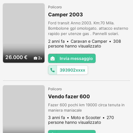
Policoro
Camper 2003
Ford transit Anno:2003. Km:70 Mila.
Bombolone gpl omologato. attacco esterno
rapido per utenze gas . Pannelli solari.
Climatizzatore cabina. Climatizzatore cellula.
2 anni fa
Caravan e Camper
308
Ampia cucina. Mansarda comoda e ariosa.
persone hanno visualizzato
Garage 6 posti letto. Bagno con doccia
separata. Vetri elettrici. Porta bici esterno.
26.000 €
2
Invia messaggio
Doppio accumulatore acqua. Veloce e
scattante,interno come nuovo este...
393902xxxx
Policoro
Vendo fazer 600
Fazer 600 pochi km 19000 circa tenuta in
maniera maniacale
3 anni fa
Moto e Scooter
270
persone hanno visualizzato