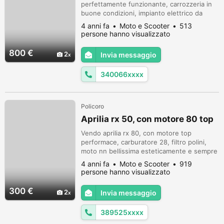
perfettamente funzionante, carrozzeria in
buone condizioni, impianto elettrico da
rivedere. No sms. Astenersi perditempo
4 anni fa
Moto e Scooter
513
persone hanno visualizzato
800 €
2
Invia messaggio
340066xxxx
Policoro
Aprilia rx 50, con motore 80 top
Vendo aprilia rx 80, con motore top
performace, carburatore 28, filtro polini,
moto nn bellissima esteticamente e sempre
un cross usato ma in buone condizione,
4 anni fa
Moto e Scooter
919
ottime condizioni di motore, ci vuole solo
persone hanno visualizzato
gomma anteriore perche e usurata, vendo a
300 non trattabili,
300 €
2
Invia messaggio
389525xxxx