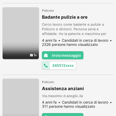
Policoro
Badante pulizie a ore
Cerco lavoro come badante e pulizie a
Policoro e dintorni. Persona seria e
affidabile. Ho la patente e macchina per
possibile spostamenti. Parlo italiano
4 anni fa
Candidati in cerca di lavoro
avanzato. Non perdi tempo.
2326 persone hanno visualizzato
1
Invia messaggio
345512xxxx
Policoro
Assistenza anziani
Via.massimo-d.azeglio.3a
4 anni fa
Candidati in cerca di lavoro
311 persone hanno visualizzato