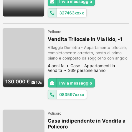
Invia messaggio
327463xxxx
Policoro
Vendita Trilocale in Via lido, -1
Villaggio Demetra - Appartamento trilocale,
completamente arredato, posto al primo
piano e composto da soggiorno con angolo
cottura, due capienti camere, bagno
4 anni fa
Case - Appartamenti in
provvisto di piatto doccia ed attacco
Vendita
269 persone hanno
lavatrice, spaziosa veranda con affaccio sul
visualizzato
vialetto pedonale ove è posto il cancelletto
130.000 €
10
Invia messaggio
di ingresso; il tutto immerso nel verde,
rigoglioso e ben curato dal ser...
083597xxxx
Policoro
Casa indipendente in Vendita a
Policoro