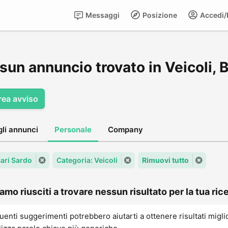
Messaggi
Posizione
Accedi/R
un annuncio trovato in Veicoli, 
rea avviso
gli annunci
Personale
Company
Bari Sardo
Categoria: Veicoli
Rimuovi tutto
amo riusciti a trovare nessun risultato per la tua rice
uenti suggerimenti potrebbero aiutarti a ottenere risultati migli