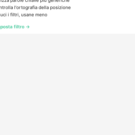
lizza parole chiave più generiche
trolla l'ortografia della posizione
uci i filtri, usane meno
posta filtro →