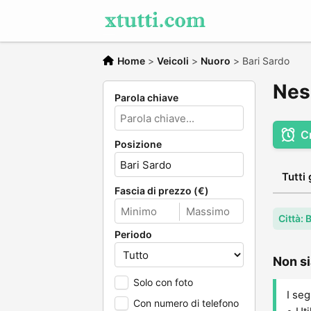
Home
>
Veicoli
>
Nuoro
>
Bari Sardo
Ness
Parola chiave
C
Posizione
Tutti 
Fascia di prezzo (€)
Città: 
Periodo
Non si
Solo con foto
I seg
Con numero di telefono