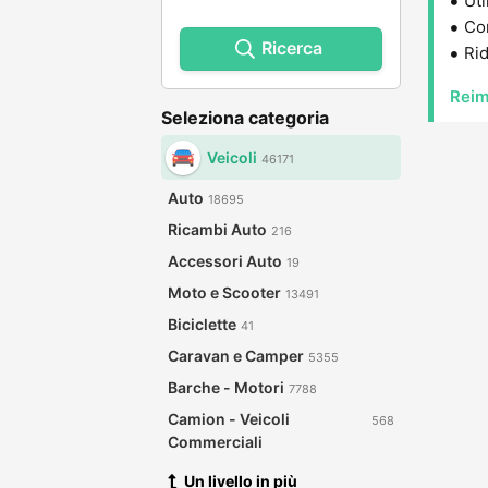
Uti
Con
Ricerca
Rid
Reim
Seleziona categoria
Veicoli
46171
Auto
18695
Ricambi Auto
216
Accessori Auto
19
Moto e Scooter
13491
Biciclette
41
Caravan e Camper
5355
Barche - Motori
7788
Camion - Veicoli
568
Commerciali
Un livello in più