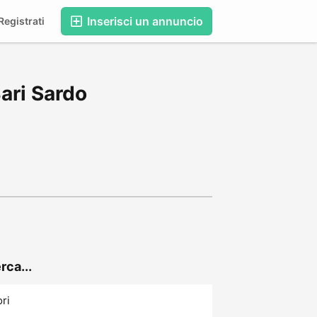
Inserisci un annuncio
egistrati
Bari Sardo
rca...
ori