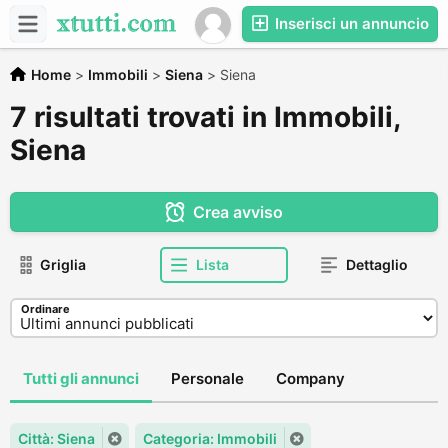
Inserisci un annuncio
Home
>
Immobili
>
Siena
>
Siena
7 risultati trovati in Immobili,
Siena
Crea avviso
Griglia
Lista
Dettaglio
Ordinare
Tutti gli annunci
Personale
Company
Città: Siena
Categoria: Immobili