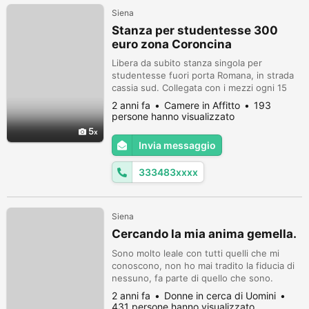
Siena
Stanza per studentesse 300
euro zona Coroncina
Libera da subito stanza singola per
studentesse fuori porta Romana, in strada
cassia sud. Collegata con i mezzi ogni 15
minuti. Immersa nel verde, la casa presenta
2 anni fa
Camere in Affitto
193
altre tre stanze e due bagni, salotto e
persone hanno visualizzato
cucina grande
5
Invia messaggio
333483xxxx
Siena
Cercando la mia anima gemella.
Sono molto leale con tutti quelli che mi
conoscono, non ho mai tradito la fiducia di
nessuno, fa parte di quello che sono.
Penso di essere intelligente, sono uno
2 anni fa
Donne in cerca di Uomini
studente d'onore. Prendo molto sul serio gli
431 persone hanno visualizzato