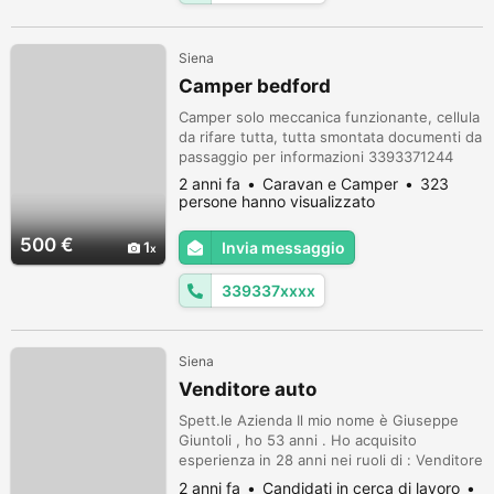
Siena
Camper bedford
Camper solo meccanica funzionante, cellula
da rifare tutta, tutta smontata documenti da
passaggio per informazioni 3393371244
2 anni fa
Caravan e Camper
323
persone hanno visualizzato
500 €
1
Invia messaggio
339337xxxx
Siena
Venditore auto
Spett.le Azienda Il mio nome è Giuseppe
Giuntoli , ho 53 anni . Ho acquisito
esperienza in 28 anni nei ruoli di : Venditore
, Resp. Vendite , Dir. Vendite , Resp.
2 anni fa
Candidati in cerca di lavoro