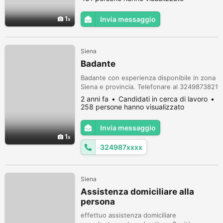
impegni, se vuoi cose belle dalla vita devi
avere degli obiettivi. Il mio obiettivo
1
Invia messaggio
principale era trovare un compagno fedele,
affettuoso e affettuoso
Siena
Badante
Badante con esperienza disponibile in zona
Siena e provincia. Telefonare al 3249873821
2 anni fa
Candidati in cerca di lavoro
258 persone hanno visualizzato
Invia messaggio
1
324987xxxx
Siena
Assistenza domiciliare alla
persona
effettuo assistenza domiciliare