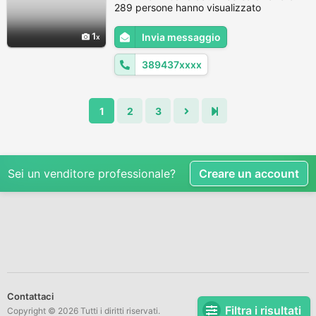
Tecnico Officina . Formazione : Master in
289 persone hanno visualizzato
Economia Finanziaria Automotive 5
Operativa Perito Ind. Capotecnico Spec.
1
Invia messaggio
Meccanica Programmatore Sistemi
Monoutenza Brevetto di Abilitazione
389437xxxx
Condotta Moto...
1
2
3
Sei un venditore professionale?
Creare un account
Contattaci
Filtra i risultati
Copyright © 2026 Tutti i diritti riservati.