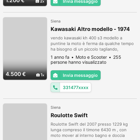
1.200 €
2
Invia messaggio
Siena
Kawasaki Altro modello - 1974
vendo kawasaki kh 400 s3 modello a
puntine la moto è ferma da qualche tempo
ha bisogno di un piccolo tagliando,
documenti in regola targa nuova, non si
1 anno fa
Moto e Scooter
255
tratta di un restauro completo ma
persone hanno visualizzato
conservativo insieme alla moto cedo un
altro serbatoio e un codino da verniciare,
4.500 €
1
Invia messaggio
prezzo leggermente trattabile scambio con
auto di mio gradimento scrivere su
331477xxxx
whatsapp
Siena
Roulotte Swift
Roulotte Swift del 2007 presso 1229 kg
lunga compreso il timone 6430 m , con
moto mover al interno bagno e doccia