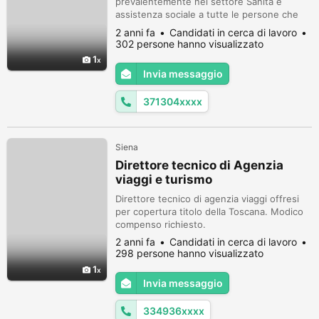
prevalentemente nel settore Sanità e
assistenza sociale a tutte le persone che
ne hanno bisogno. regolare partita iva.
2 anni fa
Candidati in cerca di lavoro
3713041947 catalogo su whatsap offro
302 persone hanno visualizzato
servizi solo a Siena disponibile anche le
1
notti. mi propongo anche per altri lavori
Invia messaggio
purché dignitosi e pagati celermente. (no
fuffe) non sono alle prime esperienze
371304xxxx
garantis...
Siena
Direttore tecnico di Agenzia
viaggi e turismo
Direttore tecnico di agenzia viaggi offresi
per copertura titolo della Toscana. Modico
compenso richiesto.
2 anni fa
Candidati in cerca di lavoro
298 persone hanno visualizzato
1
Invia messaggio
334936xxxx