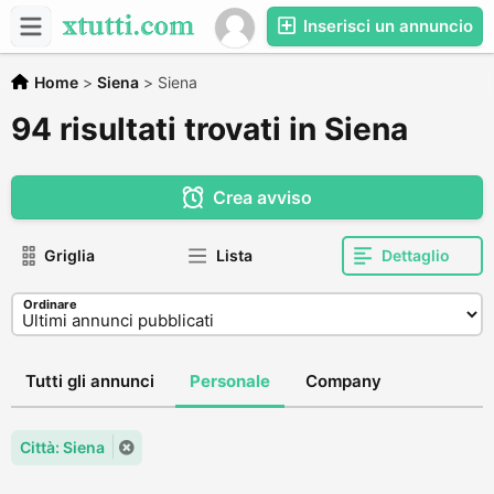
Inserisci un annuncio
Home
>
Siena
>
Siena
94 risultati trovati in Siena
Crea avviso
Griglia
Lista
Dettaglio
Ordinare
Tutti gli annunci
Personale
Company
Città: Siena