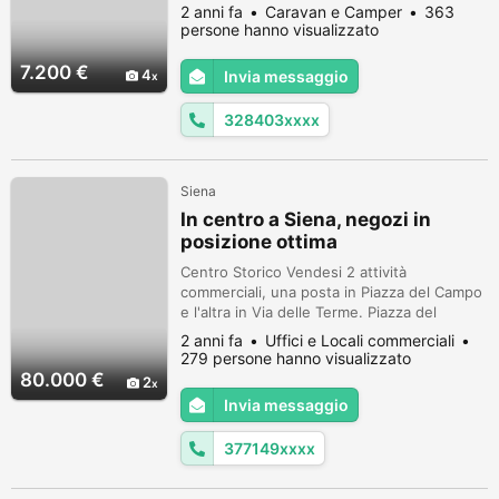
separate frigorifero cucina microonde tv e
2 anni fa
Caravan e Camper
363
in ottime condizioni
persone hanno visualizzato
7.200 €
4
Invia messaggio
328403xxxx
Siena
In centro a Siena, negozi in
posizione ottima
Centro Storico Vendesi 2 attività
commerciali, una posta in Piazza del Campo
e l'altra in Via delle Terme. Piazza del
Campo: attività commerciale di pelletteria
2 anni fa
Uffici e Locali commerciali
già avviata. Il locale in locazione 2015
279 persone hanno visualizzato
ristrutturato e si sviluppa su due piani, con
80.000 €
2
il piano terra adibito a spazio espositivo e il
Invia messaggio
primo piano destinato a magazzino,
presenza di un bagno. Negozio...
377149xxxx