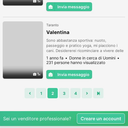
1
Invia messaggio
Taranto
Valentina
Sono abbastanza sportiva: nuoto,
passeggio e pratico yoga, mi piacciono i
cani. Desidererei ricominciare a vivere delle
emozioni sincere che mi facciano battere il
1 anno fa
Donne in cerca di Uomini
cuore e vivere serenamente il mio futuro.
231 persone hanno visualizzato
1
Invia messaggio
1
2
3
4
Sei un venditore professionale?
Creare un account