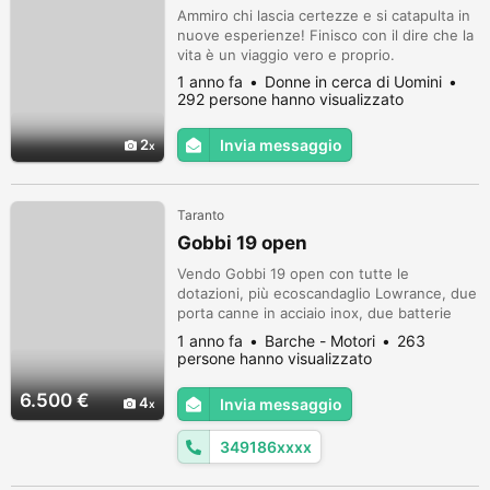
Ammiro chi lascia certezze e si catapulta in
nuove esperienze! Finisco con il dire che la
vita è un viaggio vero e proprio.
1 anno fa
Donne in cerca di Uomini
292 persone hanno visualizzato
2
Invia messaggio
Taranto
Gobbi 19 open
Vendo Gobbi 19 open con tutte le
dotazioni, più ecoscandaglio Lowrance, due
porta canne in acciaio inox, due batterie
con rispettivo stacca batteria. Motore
1 anno fa
Barche - Motori
263
Suzuki Df 70 4 tempi anno 2005 con non
persone hanno visualizzato
più di 60 ore di moto. Carrello omologato
senza freni, con rulli rifatti quest'anno,
6.500 €
4
Invia messaggio
piastre in acciaio inox. In fine telo su misura
per il periodo invernale. Non P...
349186xxxx