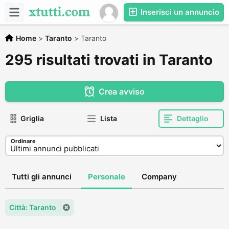
Inserisci un annuncio
Home
>
Taranto
>
Taranto
295 risultati trovati in Taranto
Crea avviso
Griglia
Lista
Dettaglio
Ordinare
Tutti gli annunci
Personale
Company
Città: Taranto