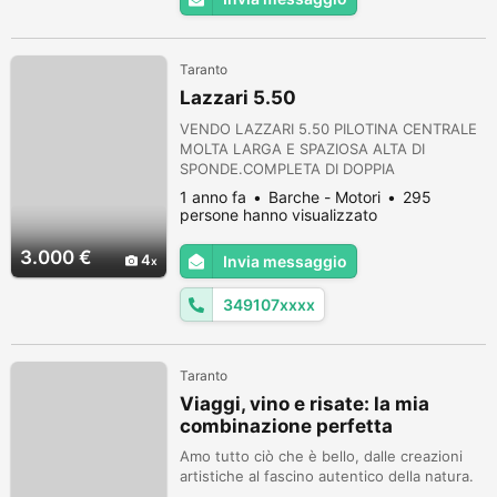
Taranto
Lazzari 5.50
VENDO LAZZARI 5.50 PILOTINA CENTRALE
MOLTA LARGA E SPAZIOSA ALTA DI
SPONDE.COMPLETA DI DOPPIA
CUSCINERIA,USATA E NUOVA CON
1 anno fa
Barche - Motori
295
TENDALINO LUCI DI CORTESIA FARETTO
persone hanno visualizzato
LED POMPA DI SENTINA AUTOMATICA
IMPIANTO ELETTRICO CON STACCA
3.000 €
4
Invia messaggio
BATTERIA NEL PREZZO È COMPRESO
Raymarine ELEMENT 9 HV Combo eco/GPS
349107xxxx
9" con HV-100 con cartografia 3d IN
EVENTUALE POTREI VALUTARE PREZZO
SEN...
Taranto
Viaggi, vino e risate: la mia
combinazione perfetta
Amo tutto ciò che è bello, dalle creazioni
artistiche al fascino autentico della natura.