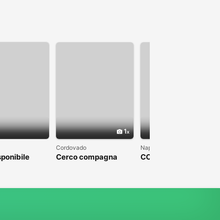
1
1
Cordovado
Napoli
sponibile
Cerco compagna
COLPO DI FULMINE
DA PARTE DI UN
UOMO CHE SFOCI IN
UN MATRIMONIO