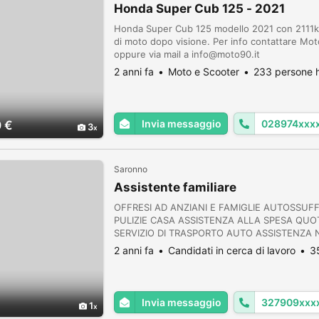
Honda Super Cub 125 - 2021
Honda Super Cub 125 modello 2021 con 2111km,
di moto dopo visione. Per info contattare M
oppure via mail a info@moto90.it
2 anni fa
Moto e Scooter
233 persone h
Invia messaggio
028974xxx
 €
3
Saronno
Assistente familiare
OFFRESI AD ANZIANI E FAMIGLIE AUTOSSUFFI
PULIZIE CASA ASSISTENZA ALLA SPESA QUO
SERVIZIO DI TRASPORTO AUTO ASSISTENZA
2 anni fa
Candidati in cerca di lavoro
3
Invia messaggio
327909xxx
1