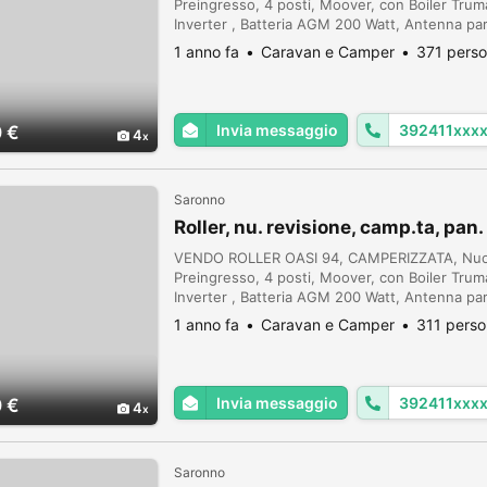
Preingresso, 4 posti, Moover, con Boiler Trum
Inverter , Batteria AGM 200 Watt, Antenna par
Esterno, Gomme Nuove, Cassetta WC Estraibile 
1 anno fa
Caravan e Camper
371 perso
Funzionanti...
Invia messaggio
392411xxx
 €
4
Saronno
Roller, nu. revisione, camp.ta, pan
VENDO ROLLER OASI 94, CAMPERIZZATA, Nuova
Preingresso, 4 posti, Moover, con Boiler Trum
Inverter , Batteria AGM 200 Watt, Antenna par
Esterno, Gomme Nuove, Cassetta WC Estraibile 
1 anno fa
Caravan e Camper
311 perso
Funzionanti...
Invia messaggio
392411xxx
 €
4
Saronno