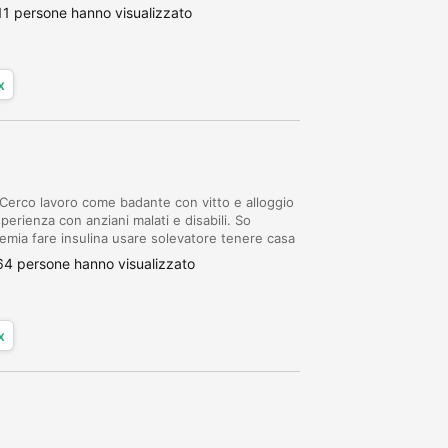
a spesa. Referenziata. Disponibile da sub...
11 persone hanno visualizzato
x
Cerco lavoro come badante con vitto e alloggio
rienza con anziani malati e disabili. So
cemia fare insulina usare solevatore tenere casa
a spesa. Referenziata. Disponibile da sub...
64 persone hanno visualizzato
x