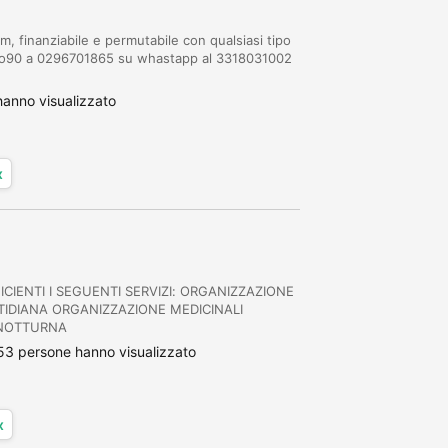
 finanziabile e permutabile con qualsiasi tipo
oto90 a 0296701865 su whastapp al 3318031002
anno visualizzato
x
CIENTI I SEGUENTI SERVIZI: ORGANIZZAZIONE
TIDIANA ORGANIZZAZIONE MEDICINALI
 NOTTURNA
53 persone hanno visualizzato
x