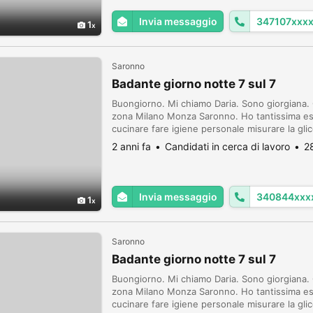
Invia messaggio
347107xxx
1
Saronno
Badante giorno notte 7 sul 7
Buongiorno. Mi chiamo Daria. Sono giorgiana. 
zona Milano Monza Saronno. Ho tantissima espe
cucinare fare igiene personale misurare la gli
in ordine andare da medico o farmacista fare l
2 anni fa
Candidati in cerca di lavoro
2
Invia messaggio
340844xxx
1
Saronno
Badante giorno notte 7 sul 7
Buongiorno. Mi chiamo Daria. Sono giorgiana. 
zona Milano Monza Saronno. Ho tantissima espe
cucinare fare igiene personale misurare la gli