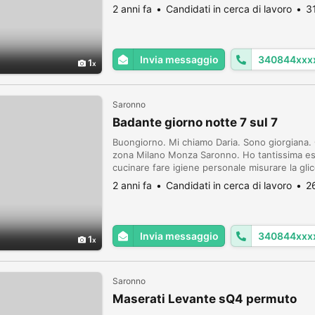
in ordine andare da medico o farmacista fare l
2 anni fa
Candidati in cerca di lavoro
3
Invia messaggio
340844xxx
1
Saronno
Badante giorno notte 7 sul 7
Buongiorno. Mi chiamo Daria. Sono giorgiana. 
zona Milano Monza Saronno. Ho tantissima espe
cucinare fare igiene personale misurare la gli
in ordine andare da medico o farmacista fare l
2 anni fa
Candidati in cerca di lavoro
2
Invia messaggio
340844xxx
1
Saronno
Maserati Levante sQ4 permuto