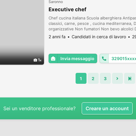
Saronno
Executive chef
Chef cucina italiana Scuola alberghiera Antip
classici, carne, pesce , cucina mediterranea, 
organizzative Non fumatori Non bevo alcolici 
esperienza Cerco lavoro in un albergo con vitt
2 anni fa
Candidati in cerca di lavoro
2
Invia messaggio
329015xxx
1
1
2
3
Sei un venditore professionale?
Creare un account