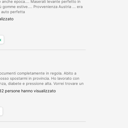
anche epoca.... Maserati levante perfetto in
 gomme estive.... Provvenienza Austria ... era
. auto perfetta
lizzato
x
 Documenti completamente in regola. Abito a
posso spostarmi in provincia. Ho lavorato con
nza, diabete e pressione alta. Vorrei trovare un
 ancora in grado di camminare. Stipendi...
82 persone hanno visualizzato
x