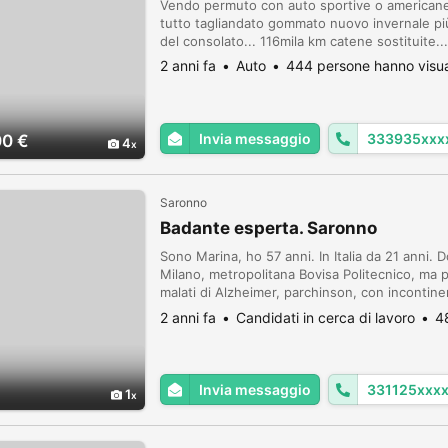
Vendo permuto con auto sportive o americane 
tutto tagliandato gommato nuovo invernale più
del consolato... 116mila km catene sostituite..
2 anni fa
Auto
444 persone hanno visua
Invia messaggio
333935xxx
00 €
4
Saronno
Badante esperta. Saronno
Sono Marina, ho 57 anni. In Italia da 21 anni.
Milano, metropolitana Bovisa Politecnico, ma 
malati di Alzheimer, parchinson, con incontine
lavoro con un nonno/nonna da soli in casa che
2 anni fa
Candidati in cerca di lavoro
4
Invia messaggio
331125xxx
1