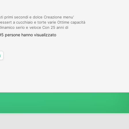
asti primi secondi e dolce Creazione menu'
Dessert a cucchiaio e torte varie Ottime capacità
Dinamico serio e veloce Con 25 anni di
o e alloggio mando CV tramite Disponibili da g...
95 persone hanno visualizzato
x