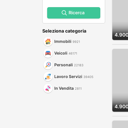
Ricerca
Seleziona categoria
4.900
Immobili
9921
Veicoli
46171
Personali
22183
Lavoro Servizi
39405
In Vendita
2811
4.900