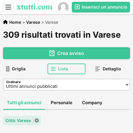
Inserisci un annuncio
Home
>
Varese
>
Varese
309 risultati trovati in Varese
Crea avviso
Griglia
Lista
Dettaglio
Ordinare
Tutti gli annunci
Personale
Company
Città: Varese