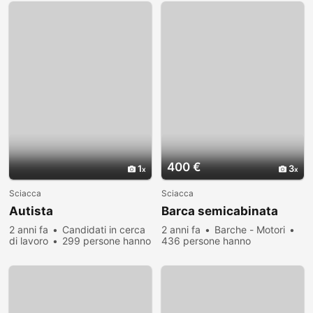
400 €
1
3
Sciacca
Sciacca
Autista
Barca semicabinata
2 anni fa
Candidati in cerca
2 anni fa
Barche - Motori
di lavoro
299 persone hanno
436 persone hanno
visualizzato
visualizzato