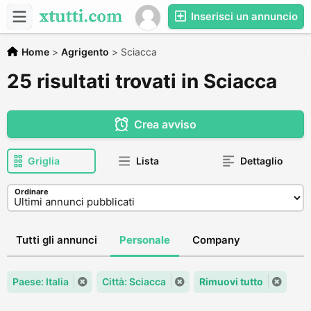
Inserisci un annuncio
Home
>
Agrigento
>
Sciacca
25 risultati trovati in Sciacca
Crea avviso
Griglia
Lista
Dettaglio
Ordinare
Tutti gli annunci
Personale
Company
Paese: Italia
Città: Sciacca
Rimuovi tutto