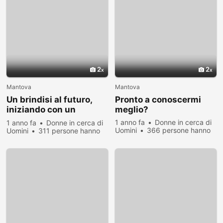
2
2
Mantova
Mantova
Un brindisi al futuro,
Pronto a conoscermi
iniziando con un
meglio?
incontro
1 anno fa
Donne in cerca di
1 anno fa
Donne in cerca di
Uomini
366 persone hanno
Uomini
311 persone hanno
visualizzato
visualizzato