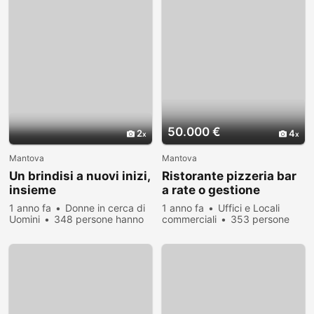
50.000 €
2
4
Mantova
Mantova
Un brindisi a nuovi inizi,
Ristorante pizzeria bar
insieme
a rate o gestione
1 anno fa
Donne in cerca di
1 anno fa
Uffici e Locali
Uomini
348 persone hanno
commerciali
353 persone
visualizzato
hanno visualizzato