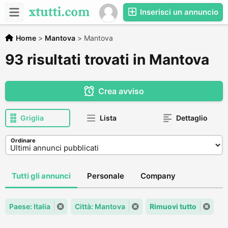
Inserisci un annuncio
Home
>
Mantova
>
Mantova
93 risultati trovati in Mantova
Crea avviso
Griglia
Lista
Dettaglio
Ordinare
Tutti gli annunci
Personale
Company
Paese: Italia
Città: Mantova
Rimuovi tutto